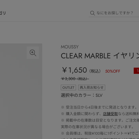
ゴリ
MOUSSY
CLEAR MARBLE イヤ
￥1,650
1
（税込）
50
%OFF
￥3,300
（税込）
OUTLET
再入荷お知らせ
選択中のカラー：SLV
※
受注当日から4日後までに発送となります。
※
購入金額に関わらず、
店舗受取
なら送料無
※
掲載中の在庫数は目安となります。ご注文
実際の在庫状況が異なる場合がございます。
※
会員様は、税抜¥100毎に1ポイント＝¥1