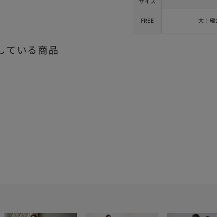
サイズ
FREE
大：縦2
している商品