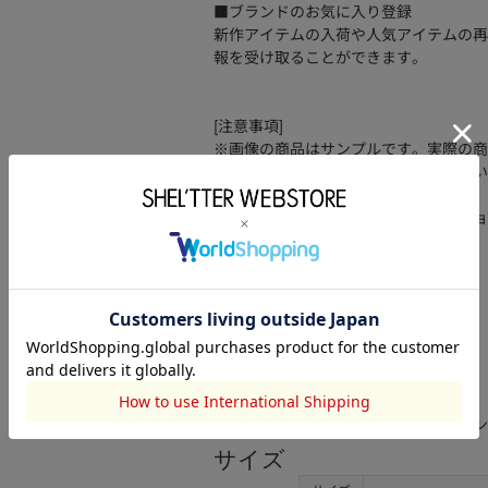
■ブランドのお気に入り登録
新作アイテムの入荷や人気アイテムの再
報を受け取ることができます。
[注意事項]
※画像の商品はサンプルです。実際の商
※画像の商品は光の照射や角度、お使い
います。
※着用、お取り扱いの際は、アテンショ
品番
010IA356-8291
亜鉛合金、アクリル樹脂、チタン
素材
サイズ