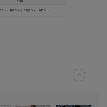
FREE
.2cm、横1.3cm小：縦1.5cm、横1.1cm
ページ
トップ
に戻る