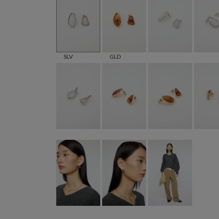
SLV
GLD