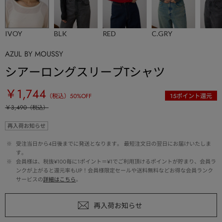
IVOY
BLK
RED
C.GRY
AZUL BY MOUSSY
シアーロングスリーブTシャツ
￥1,744
（税込）
50
%OFF
15
ポイント還元
￥3,490
（税込）
再入荷お知らせ
 ※ 
受注当日から4日後までに発送となります。 最短注文日の翌日にお届けいたしま
す。
 ※ 
会員様は、税抜¥100毎に1ポイント＝¥1でご利用頂けるポイントが貯まり、会員ラ
ンクが上がると還元率もUP！会員様限定セールや送料無料などお得な会員ランク
サービスの
詳細はこちら
。