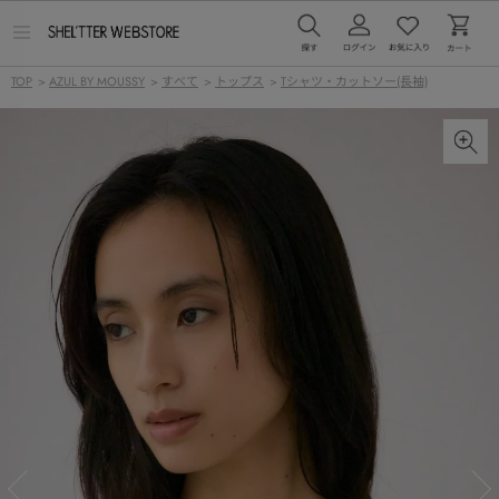
メ
ニ
ュ
TOP
>
AZUL BY MOUSSY
>
すべて
>
トップス
>
Tシャツ・カットソー(長袖)
ー
を
開
く