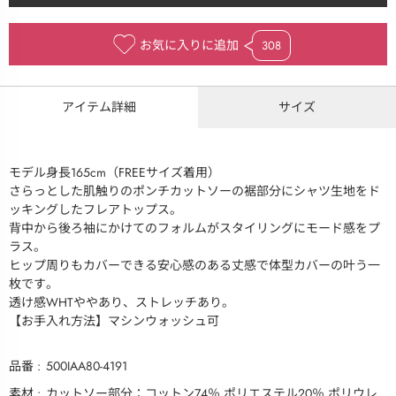
お気に入りに追加
308
アイテム詳細
サイズ
モデル身長165cm（FREEサイズ着用）
さらっとした肌触りのポンチカットソーの裾部分にシャツ生地をド
ッキングしたフレアトップス。
背中から後ろ袖にかけてのフォルムがスタイリングにモード感をプ
ラス。
ヒップ周りもカバーできる安心感のある丈感で体型カバーの叶う一
枚です。
透け感WHTややあり、ストレッチあり。
【お手入れ方法】マシンウォッシュ可
品番
500IAA80-4191
素材
カットソー部分：コットン74％ ポリエステル20％ ポリウレ