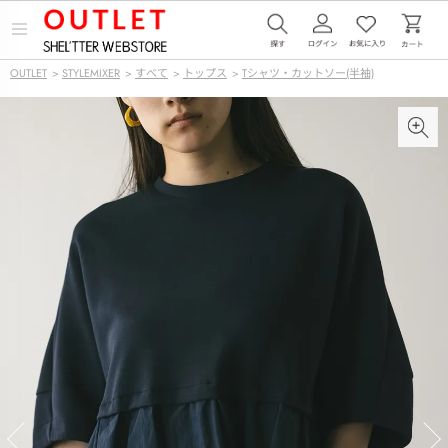
メ
ニ
ュ
OUTLET
>
STYLEMIXER
>
すべて
>
トップス
>
Tシャツ・カットソー(半袖)
ー
を
開
く