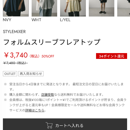
NVY
WHT
L/YEL
STYLEMIXER
フォルムスリーブフレアトップ
￥3,740
（税込）
50
%OFF
34
ポイント還元
￥7,480
（税込）
OUTLET
再入荷お知らせ
 ※ 
受注当日から4日後までに発送となります。 最短注文日の翌日にお届けいたしま
す。
 ※ 
購入金額に関わらず、
店舗受取
なら送料無料でお届けいたします。
 ※ 
会員様は、税抜¥100毎に1ポイント＝¥1でご利用頂けるポイントが貯まり、会員ラ
ンクが上がると還元率もUP！会員様限定セールや送料無料などお得な会員ランク
サービスの
詳細はこちら
。