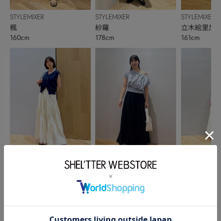
STYLEMIXER
STYLEMIXER
STYLEMIXER
楓
紗羅
立木絵里加
160cm
178cm
161cm
STYLEMIXER
STYLEMIXER
STYLEMIXER
神戸優花
早田愛
ENAPI
166cm
159cm
166cm
このアイテムを見た人がチェックしている商品