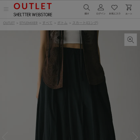
メ
ニ
ュ
OUTLET
>
STYLEMIXER
>
すべて
>
ボトム
>
スカート(ロング)
ー
を
開
く