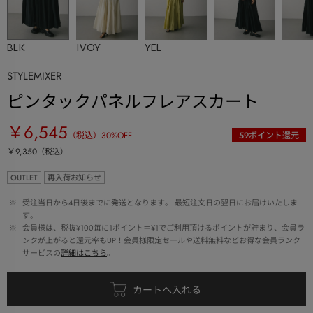
BLK
IVOY
YEL
STYLEMIXER
ピンタックパネルフレアスカート
￥6,545
（税込）
30
%OFF
59
ポイント還元
￥9,350
（税込）
OUTLET
再入荷お知らせ
 ※ 
受注当日から4日後までに発送となります。 最短注文日の翌日にお届けいたしま
す。
 ※ 
会員様は、税抜¥100毎に1ポイント＝¥1でご利用頂けるポイントが貯まり、会員ラ
ンクが上がると還元率もUP！会員様限定セールや送料無料などお得な会員ランク
サービスの
詳細はこちら
。