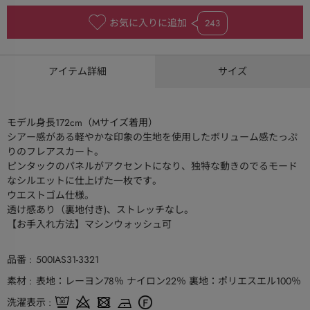
お気に入りに追加
243
アイテム詳細
サイズ
モデル身長172cm（Mサイズ着用）
シアー感がある軽やかな印象の生地を使用したボリューム感たっぷ
りのフレアスカート。
ピンタックのパネルがアクセントになり、独特な動きのでるモード
なシルエットに仕上げた一枚です。
ウエストゴム仕様。
透け感あり（裏地付き)、ストレッチなし。
【お手入れ方法】マシンウォッシュ可
品番
500IAS31-3321
素材
表地：レーヨン78％ ナイロン22％ 裏地：ポリエスエル100％
洗濯表示