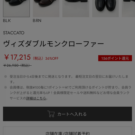
BLK
BRN
STACCATO
ヴィズダブルモンクローファー
￥17,215
（税込）
36
%OFF
156
ポイント還元
￥26,950
（税込）
 ※ 
受注当日から4日後までに発送となります。 最短注文日の翌日にお届けいたしま
す。
 ※ 
会員様は、税抜¥100毎に1ポイント＝¥1でご利用頂けるポイントが貯まり、会員ラ
ンクが上がると還元率もUP！会員様限定セールや送料無料などお得な会員ランク
サービスの
詳細はこちら
。