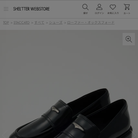
メ
ニ
ュ
TOP
>
STACCATO
>
すべて
>
シューズ
>
ローファー・オックスフォード
ー
を
開
く