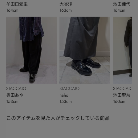
牟田口愛里
大谷澪
池田佳代
164cm
163cm
164cm
STACCATO
STACCATO
STACCATO
奥田あや
naho
池田聖奈
153cm
153cm
160cm
このアイテムを見た人がチェックしている商品