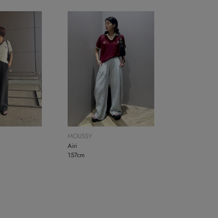
MOUSSY
Airi
157cm