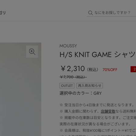
ゴリ
MOUSSY
H/S KNIT GAME シャツ
￥2,310
2
（税込）
70
%OFF
￥7,700
（税込）
OUTLET
再入荷お知らせ
選択中のカラー：GRY
※
受注当日から4日後までに発送となります。
※
購入金額に関わらず、
店舗受取
なら送料無
※
掲載中の在庫数は目安となります。ご注文
実際の在庫状況が異なる場合がございます。
※
会員様は、税抜¥100毎に1ポイント＝¥1