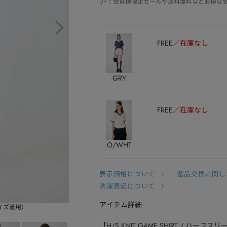
UP！会員様限定セールや送料無料などお得な
FREE
在庫なし
GRY
FREE
在庫なし
O/WHT
表示価格について
返品交換に関し
洗濯表記について
アイテム詳細
サイズ着用）
【H/S KNIT GAME SHIRT / ハ