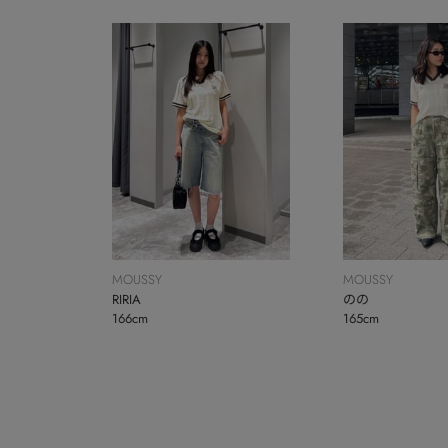
MOUSSY
MOUSSY
RIRIA
のの
166cm
165cm