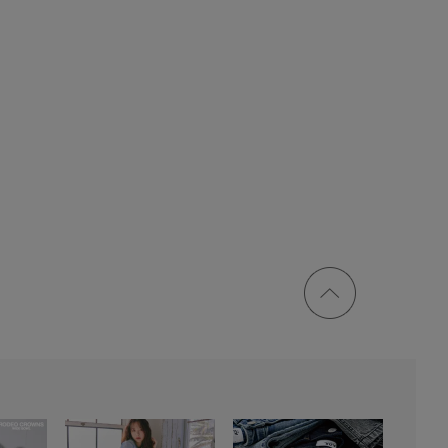
ページ
トップ
に戻る