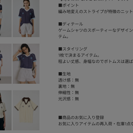
■ポイント
編み地変えのストライプが特徴のニット
■ディテール
ゲームシャツのスポーティーなデザイン
テム。
■スタイリング
1枚で決まるアイテム。
程よい丈感、身幅なのでボトムスは選ば
■生地
透け感：無
裏地：無
伸縮性：無
光沢感：無
■商品のお気に入り登録
お気に入りアイテムの再入荷・在庫1点