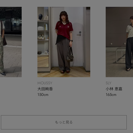
MOUSSY
SLY
大田絢香
小林 恵嘉
150cm
165cm
もっと見る