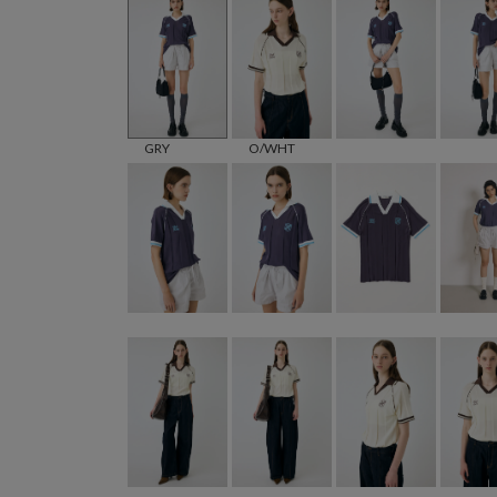
GRY
O/WHT