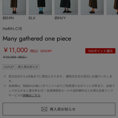
柄BRN
BLK
柄NVY
HeRIN.CYE
Many gathered one piece
￥11,000
（税込）
50
%OFF
100
ポイント還元
￥22,000
（税込）
OUTLET
再入荷お知らせ
 ※ 
受注当日から4日後までに発送となります。 最短注文日の翌日にお届けいたしま
す。
 ※ 
会員様は、税抜¥100毎に1ポイント＝¥1でご利用頂けるポイントが貯まり、会員ラ
ンクが上がると還元率もUP！会員様限定セールや送料無料などお得な会員ランク
サービスの
詳細はこちら
。