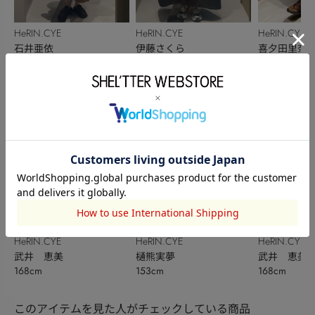
HeRIN.CYE
HeRIN.CYE
HeRIN.CYE
石井亜依
伊藤さくら
喜夕田里奈【
162cm
150cm
162cm
ベ秋】
HeRIN.CYE
HeRIN.CYE
HeRIN.CYE
武井 恵美
樋熊実夢
武井 恵美
168cm
153cm
168cm
このアイテムを見た人がチェックしている商品