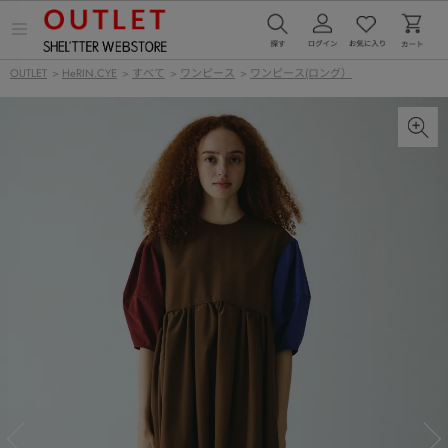
メ
ニ
ュ
OUTLET
>
HeRIN.CYE
>
すべて
>
ワンピース
>
ワンピース(ロング）
ー
を
開
く