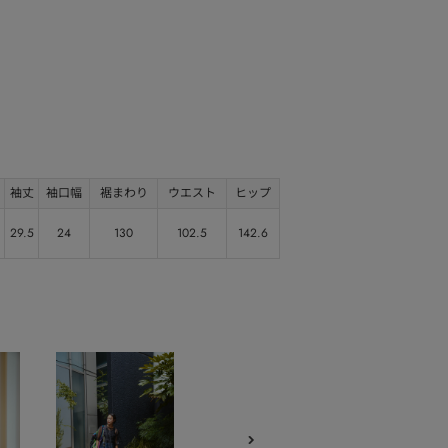
袖丈
袖口幅
裾まわり
ウエスト
ヒップ
29.5
24
130
102.5
142.6