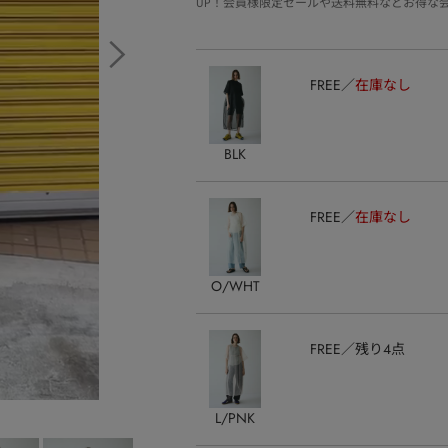
UP！会員様限定セールや送料無料などお得な
FREE
在庫なし
BLK
FREE
在庫なし
O/WHT
FREE
残り4点
L/PNK