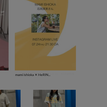
powered by
mami ishioka ✕ HeRIN...