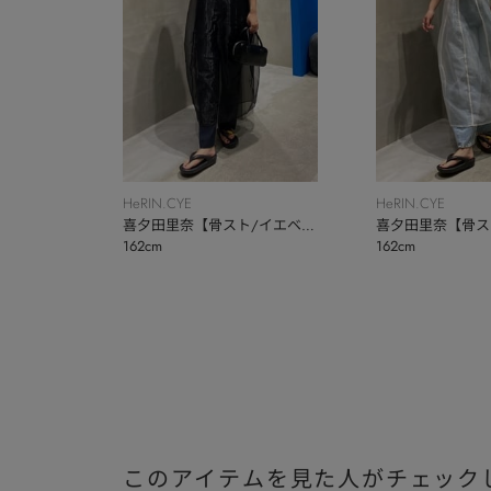
HeRIN.CYE
HeRIN.CYE
喜夕田里奈【骨スト/イエベ
喜夕田里奈【骨ス
162cm
162cm
秋】
秋】
このアイテムを見た人がチェック