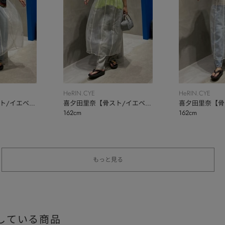
HeRIN.CYE
HeRIN.CYE
ト/イエベ
喜夕田里奈【骨スト/イエベ
喜夕田里奈【骨
162cm
162cm
秋】
秋】
もっと見る
している商品