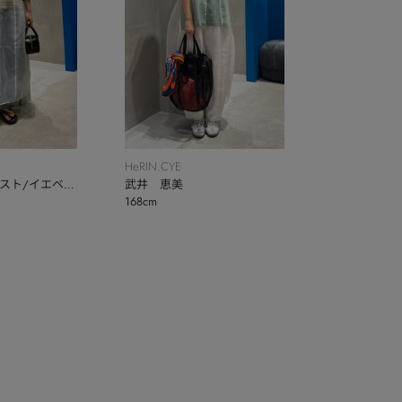
HeRIN.CYE
スト/イエベ
武井 恵美
168cm