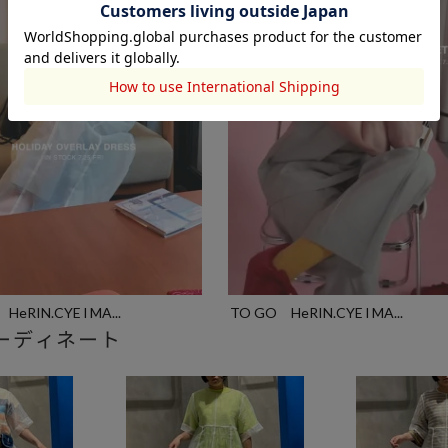
HeRIN.CYE l MA...
TO GO HeRIN.CYE l MA...
ーディネート