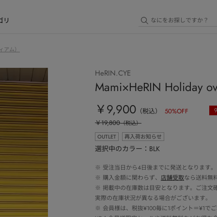
ゴリ
ィアム）
HeRIN.CYE
Mami×HeRIN Holiday ove
￥9,900
（税込）
50
%OFF
￥19,800
（税込）
OUTLET
再入荷お知らせ
選択中のカラー：BLK
※
受注当日から4日後までに発送となります。
※
購入金額に関わらず、
店舗受取
なら送料無
※
掲載中の在庫数は目安となります。ご注文
実際の在庫状況が異なる場合がございます。
※
会員様は、税抜¥100毎に1ポイント＝¥1