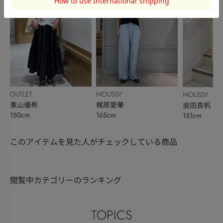
OUTLET
MOUSSY
MOUSSY
東山優希
梶原愛華
廣田真帆
150cm
165cm
151cm
このアイテムを見た人がチェックしている商品
閲覧中カテゴリーのランキング
TOPICS