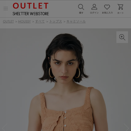
メ
ニ
ュ
OUTLET
>
MOUSSY
>
すべて
>
トップス
>
キャミソール
ー
を
開
く