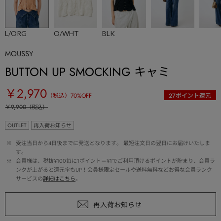
L/ORG
O/WHT
BLK
MOUSSY
BUTTON UP SMOCKING キャミ
￥2,970
（税込）
70
%OFF
27
ポイント還元
￥9,900
（税込）
OUTLET
再入荷お知らせ
 ※ 
受注当日から4日後までに発送となります。 最短注文日の翌日にお届けいたしま
す。
 ※ 
会員様は、税抜¥100毎に1ポイント＝¥1でご利用頂けるポイントが貯まり、会員ラ
ンクが上がると還元率もUP！会員様限定セールや送料無料などお得な会員ランク
サービスの
詳細はこちら
。