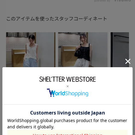
powered by
このアイテムを使ったスタッフコーディネート
OUTLET
OUTLET
MOUSSY
若林もえ
久保 伊槻
山田ちいな
166cm
145cm
158cm