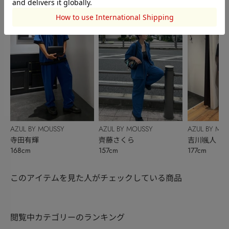
AZUL BY MOUSSY
AZUL BY MOUSSY
AZUL BY MO
寺田有輝
齊藤さくら
吉川颯人
168cm
157cm
177cm
このアイテムを見た人がチェックしている商品
閲覧中カテゴリーのランキング