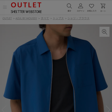
メ
ニ
ュ
OUTLET
>
AZUL BY MOUSSY
>
すべて
>
トップス
>
シャツ・ブラウス
ー
を
開
く