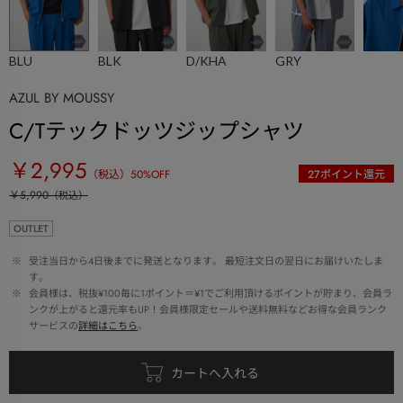
BLU
BLK
D/KHA
GRY
AZUL BY MOUSSY
C/Tテックドッツジップシャツ
￥2,995
（税込）
50
%OFF
27
ポイント還元
￥5,990
（税込）
OUTLET
 ※ 
受注当日から4日後までに発送となります。 最短注文日の翌日にお届けいたしま
す。
 ※ 
会員様は、税抜¥100毎に1ポイント＝¥1でご利用頂けるポイントが貯まり、会員ラ
ンクが上がると還元率もUP！会員様限定セールや送料無料などお得な会員ランク
サービスの
詳細はこちら
。