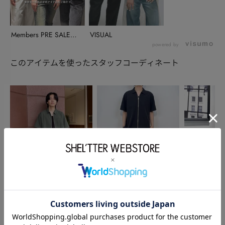
Members PRE SALEの
VISUAL
お知ら...
powered by
このアイテムを使ったスタッフコーディネート
OUTLET
AZUL BY MOUSSY
AZUL BY MO
植木 日向
TAKUMI
舟橋 諒
170cm
182cm
168cm