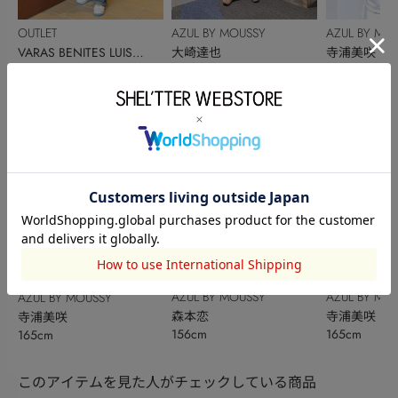
OUTLET
AZUL BY MOUSSY
AZUL BY MO
VARAS BENITES LUIS
大崎達也
寺浦美咲
165cm
170cm
165cm
ALBERTO
AZUL BY MOUSSY
AZUL BY MO
AZUL BY MOUSSY
森本恋
寺浦美咲
寺浦美咲
156cm
165cm
165cm
このアイテムを見た人がチェックしている商品