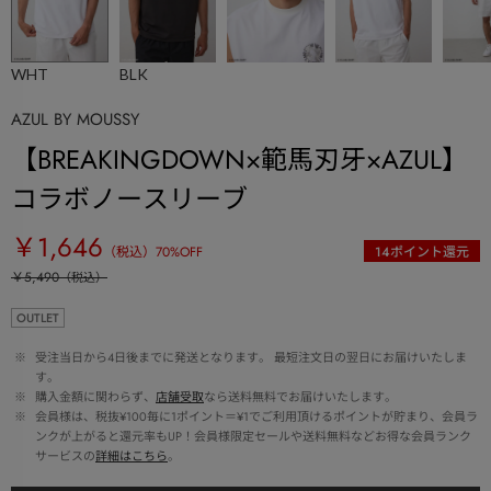
WHT
BLK
AZUL BY MOUSSY
【BREAKINGDOWN×範馬刃牙×AZUL】
コラボノースリーブ
￥1,646
（税込）
70
%OFF
14
ポイント還元
￥5,490
（税込）
OUTLET
 ※ 
受注当日から4日後までに発送となります。 最短注文日の翌日にお届けいたしま
す。
 ※ 
購入金額に関わらず、
店舗受取
なら送料無料でお届けいたします。
 ※ 
会員様は、税抜¥100毎に1ポイント＝¥1でご利用頂けるポイントが貯まり、会員ラ
ンクが上がると還元率もUP！会員様限定セールや送料無料などお得な会員ランク
サービスの
詳細はこちら
。