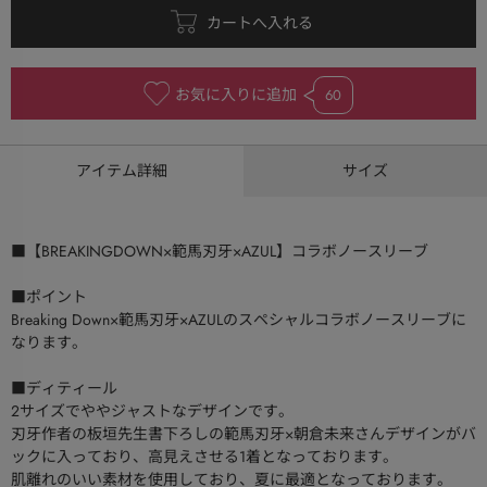
お気に入りに追加
60
アイテム詳細
サイズ
■【BREAKINGDOWN×範馬刃牙×AZUL】コラボノースリーブ
■ポイント
Breaking Down×範馬刃牙×AZULのスペシャルコラボノースリーブに
なります。
■ディティール
2サイズでややジャストなデザインです。
刃牙作者の板垣先生書下ろしの範馬刃牙×朝倉未来さんデザインがバ
ックに入っており、高見えさせる1着となっております。
肌離れのいい素材を使用しており、夏に最適となっております。