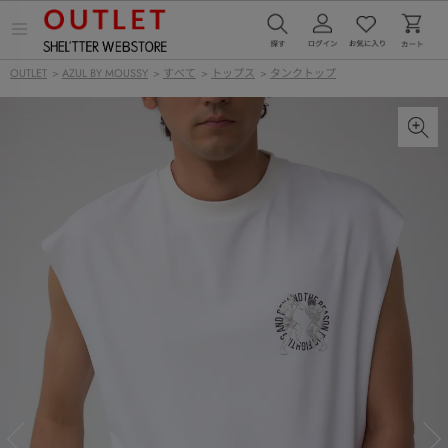
メ
ニ
ュ
OUTLET
>
AZUL BY MOUSSY
>
すべて
>
トップス
>
タンクトップ
ー
を
開
く