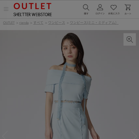
メ
ニ
ュ
OUTLET
>
rienda
>
すべて
>
ワンピース
>
ワンピース(ミニ・ミディアム）
ー
を
開
く