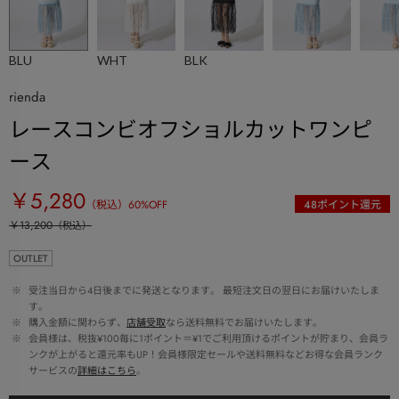
BLU
WHT
BLK
rienda
レースコンビオフショルカットワンピ
ース
￥5,280
（税込）
60
%OFF
48
ポイント還元
￥13,200
（税込）
OUTLET
 ※ 
受注当日から4日後までに発送となります。 最短注文日の翌日にお届けいたしま
す。
 ※ 
購入金額に関わらず、
店舗受取
なら送料無料でお届けいたします。
 ※ 
会員様は、税抜¥100毎に1ポイント＝¥1でご利用頂けるポイントが貯まり、会員ラ
ンクが上がると還元率もUP！会員様限定セールや送料無料などお得な会員ランク
サービスの
詳細はこちら
。