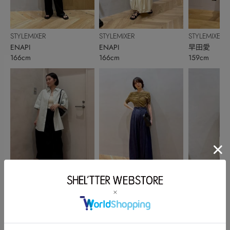
STYLEMIXER
STYLEMIXER
STYLEMIXER
ENAPI
ENAPI
早田愛
166cm
166cm
159cm
STYLEMIXER
STYLEMIXER
STYLEMIXER
mai
神戸優花
ENAPI
156cm
166cm
166cm