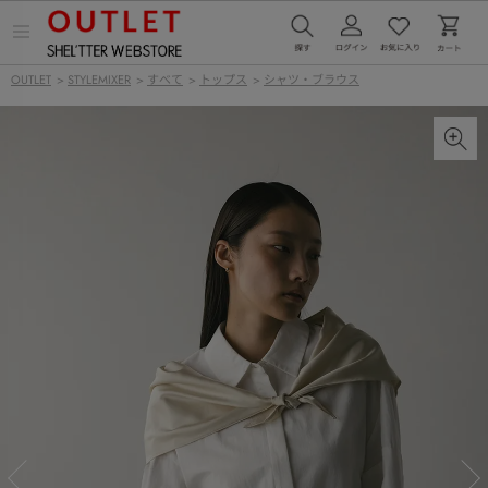
メ
ニ
ュ
OUTLET
>
STYLEMIXER
>
すべて
>
トップス
>
シャツ・ブラウス
ー
を
開
く