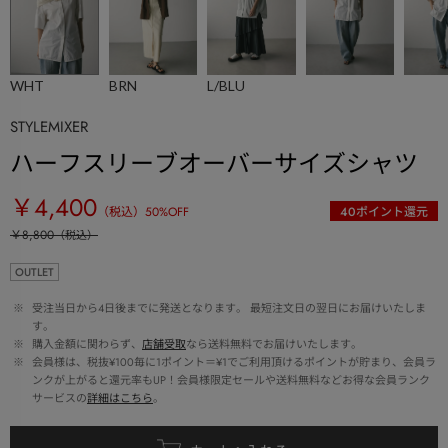
WHT
BRN
L/BLU
STYLEMIXER
ハーフスリーブオーバーサイズシャツ
￥4,400
（税込）
50
%OFF
40
ポイント還元
￥8,800
（税込）
OUTLET
 ※ 
受注当日から4日後までに発送となります。 最短注文日の翌日にお届けいたしま
す。
 ※ 
購入金額に関わらず、
店舗受取
なら送料無料でお届けいたします。
 ※ 
会員様は、税抜¥100毎に1ポイント＝¥1でご利用頂けるポイントが貯まり、会員ラ
ンクが上がると還元率もUP！会員様限定セールや送料無料などお得な会員ランク
サービスの
詳細はこちら
。