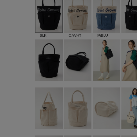
BLK
O/WHT
柄BLU