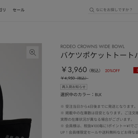
ゴリ
セール
RODEO CROWNS WIDE BOWL
バケツポケットトート
￥3,960
（税込）
20
%OFF
￥4,950
（税込）
再入荷お知らせ
選択中のカラー：BLK
※
受注当日から4日後までに発送となります。
※
掲載中の在庫数は目安となります。ご注文
実際の在庫状況が異なる場合がございます。
※
会員様は、税抜¥100毎に1ポイント＝¥1
UP！会員様限定セールや送料無料などお得な