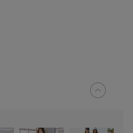
ページ
トップ
に戻る