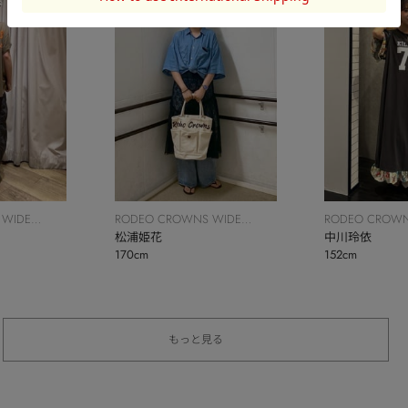
 WIDE
RODEO CROWNS WIDE
RODEO CROWN
BOWL
松浦姫花
BOWL
中川玲依
170cm
152cm
もっと見る