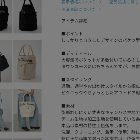
表示価格について
返品交換に関し
洗濯表記について
アイテム詳細
■ポイント
しっかりと自立したデザインのバケツ型
■ディティール
大容量でポケットが多数付いているのも
タウンユースにはもちろんですが、お買
■スタイリング
通勤、通学やお出かけスタイルから幅広
ピクニックやちょっとしたアウトドア用
■素材
型崩れしにくい丈夫なキャンバス生地で
デニム生地は加工生地を使用している為
本品は素材の特性上色落ちします。
洗濯、クリーニング、着用（使用）時に
特に汗や雨等で湿った状態では、色落ち