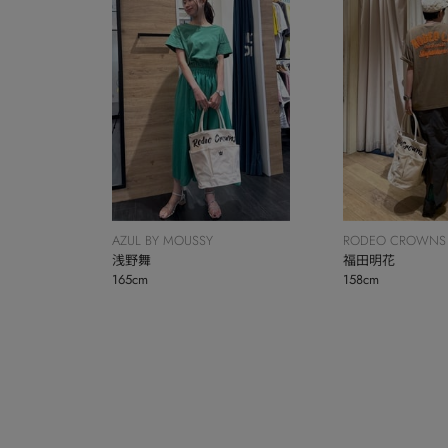
AZUL BY MOUSSY
RODEO CROWNS
浅野舞
BOWL
福田明花
165cm
158cm