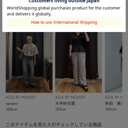
AZUL BY MOUSSY
AZUL BY MOUSSY
AZUL BY MO
野﨑千尋
ダ シルバ ルアナ
澤野冴弥
152cm
167cm
161cm
AZUL BY MOUSSY
AZUL BY MOUSSY
AZUL BY MO
nanami
大中紗也香
多田 美沙
160cm
157cm
159cm
このアイテムを見た人がチェックしている商品