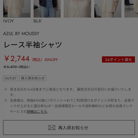
IVOY
BLK
AZUL BY MOUSSY
レース半袖シャツ
￥2,744
（税込）
50
%OFF
24
ポイント還元
￥5,490
（税込）
OUTLET
再入荷お知らせ
 ※ 
受注当日から4日後までに発送となります。 最短注文日の翌日にお届けいたしま
す。
 ※ 
会員様は、税抜¥100毎に1ポイント＝¥1でご利用頂けるポイントが貯まり、会員ラ
ンクが上がると還元率もUP！会員様限定セールや送料無料などお得な会員ランク
サービスの
詳細はこちら
。