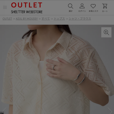
メ
ニ
ュ
OUTLET
>
AZUL BY MOUSSY
>
すべて
>
トップス
>
シャツ・ブラウス
ー
を
開
く