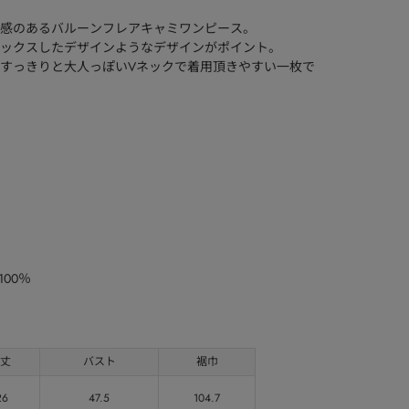
感のあるバルーンフレアキャミワンピース。
ックスしたデザインようなデザインがポイント。
すっきりと大人っぽいVネックで着用頂きやすい一枚で
00％
丈
バスト
裾巾
26
47.5
104.7