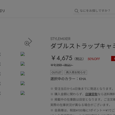
ゴリ
STYLEMIXER
ダブルストラップキャ
￥4,675
（税込）
50
%OFF
￥9,350
（税込）
OUTLET
再入荷お知らせ
選択中のカラー：KHA
※
受注当日から4日後までに発送となります。
※
購入金額に関わらず、
店舗受取
なら送料無
※
掲載中の在庫数は目安となります。ご注文
実際の在庫状況が異なる場合がございます。
※
会員様は、税抜¥100毎に1ポイント＝¥1