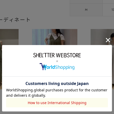
M
1
ーディネート
STYLEMIXER
STYLEMIXER
近藤梨紗
安達小春
159cm
158cm