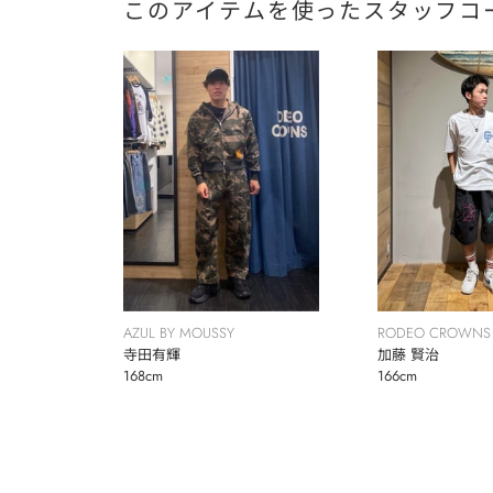
このアイテムを使ったスタッフコ
AZUL BY MOUSSY
RODEO CROWNS
寺田有輝
BOWL
加藤 賢治
168cm
166cm