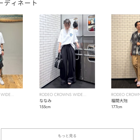
ーディネート
 WIDE
RODEO CROWNS WIDE
RODEO CROWN
BOWL
ななみ
BOWL
福間大翔
155cm
177cm
もっと見る