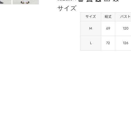
サイズ
サイズ
総丈
バスト
M
69
120
L
72
126