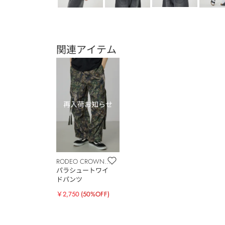
関連アイテム
RODEO CROWNS
WIDE BOWL
パラシュートワイ
ドパンツ
￥2,750
(50%OFF)