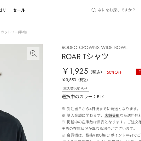
ゴリ
セール
・カットソー(半袖)
RODEO CROWNS WIDE BOWL
ROAR Tシャツ
￥1,925
1
（税込）
50
%OFF
￥3,850
（税込）
再入荷お知らせ
選択中のカラー：BLK
※
受注当日から4日後までに発送となります。
※
購入金額に関わらず、
店舗受取
なら送料無
※
掲載中の在庫数は目安となります。ご注文
実際の在庫状況が異なる場合がございます。
※
会員様は、税抜¥100毎に1ポイント＝¥1