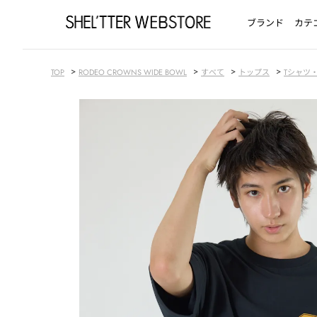
ブランド
カテ
>
>
>
>
TOP
RODEO CROWNS WIDE BOWL
すべて
トップス
Tシャツ