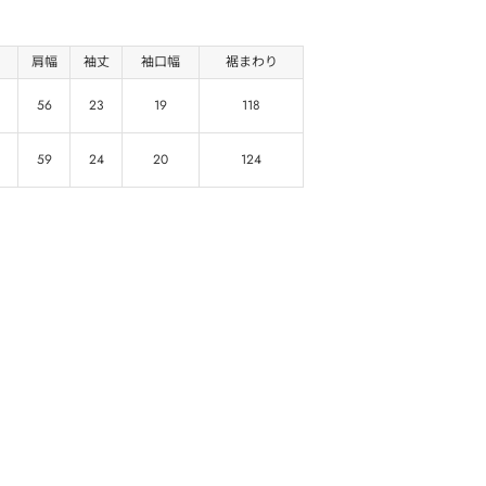
肩幅
袖丈
袖口幅
裾まわり
56
23
19
118
59
24
20
124