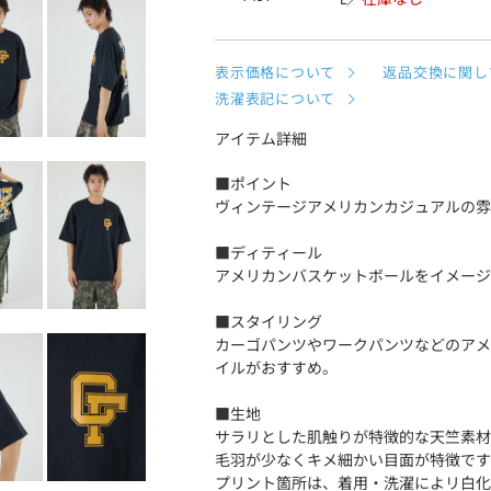
表示価格について
返品交換に関し
洗濯表記について
アイテム詳細
■ポイント
ヴィンテージアメリカンカジュアルの雰
■ディティール
アメリカンバスケットボールをイメージ
■スタイリング
カーゴパンツやワークパンツなどのアメ
イルがおすすめ。
■生地
サラリとした肌触りが特徴的な天竺素材
毛羽が少なくキメ細かい目面が特徴です
プリント箇所は、着用・洗濯によリ白化