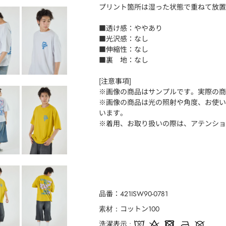
プリント箇所は湿った状態で重ねて放置
■透け感：ややあり
■光沢感：なし
■伸縮性：なし
■裏 地：なし
[注意事項]
※画像の商品はサンプルです。実際の商
※画像の商品は光の照射や角度、お使い
います。
※着用、お取り扱いの際は、アテンショ
品番
421ISW90-0781
コットン100
素材
洗濯表示