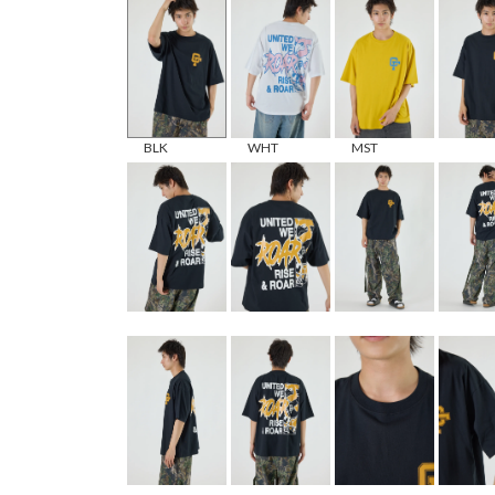
BLK
WHT
MST