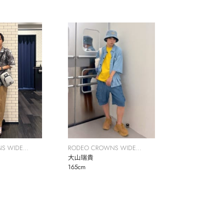
S WIDE
RODEO CROWNS WIDE
BOWL
大山瑞貴
165cm