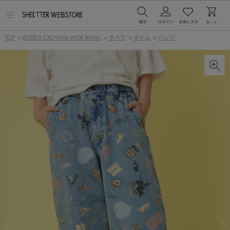
メ
ニ
ュ
TOP
>
RODEO CROWNS WIDE BOWL
>
すべて
>
ボトム
>
パンツ
ー
を
開
く