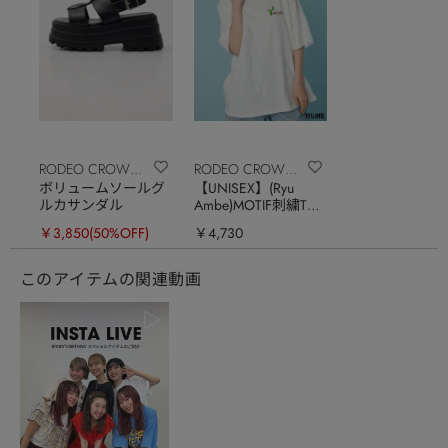
RODEO CROWNS
RODEO CROWNS
ボリュームソールグ
【UNISEX】(Ryu
WIDE BOWL
WIDE BOWL
ルカサンダル
Ambe)MOTIF刺繍Tシ
ャツ
￥3,850
(50%OFF)
￥4,730
このアイテムの関連動画