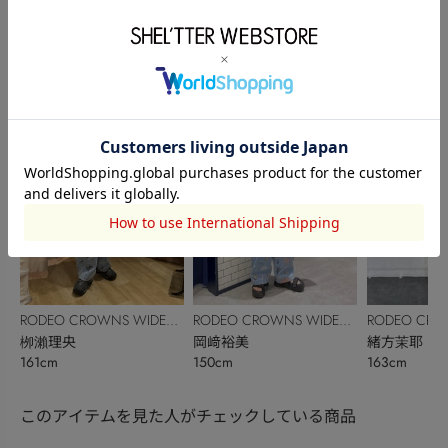
RODEO CROWNS WIDE
RODEO CROWNS WIDE
RODEO CRO
BOWL
Rinako ☺︎
BOWL
緒方茉耶
BOWL
緒方茉耶
166cm
163cm
163cm
RODEO CROWNS WIDE
RODEO CROWNS WIDE
RODEO CRO
BOWL
栁瀨理央
BOWL
岡﨑裕美
BOWL
緒方茉耶
161cm
150cm
163cm
このアイテムを見た人がチェックしている商品