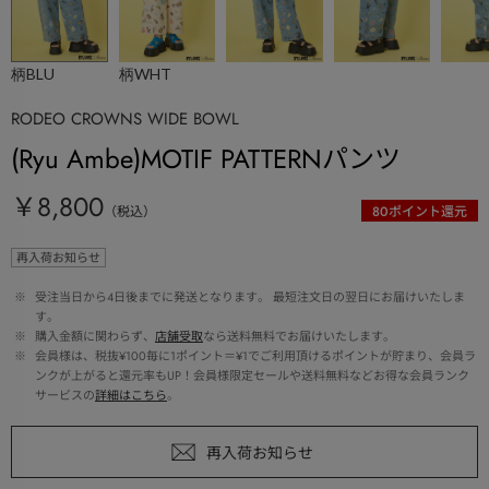
柄BLU
柄WHT
RODEO CROWNS WIDE BOWL
(Ryu Ambe)MOTIF PATTERNパンツ
￥8,800
（税込）
80
ポイント還元
再入荷お知らせ
 ※ 
受注当日から4日後までに発送となります。 最短注文日の翌日にお届けいたしま
す。
 ※ 
購入金額に関わらず、
店舗受取
なら送料無料でお届けいたします。
 ※ 
会員様は、税抜¥100毎に1ポイント＝¥1でご利用頂けるポイントが貯まり、会員ラ
ンクが上がると還元率もUP！会員様限定セールや送料無料などお得な会員ランク
サービスの
詳細はこちら
。