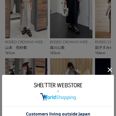
RODEO CROWNS WIDE
RODEO CROWNS WIDE
RODEO CRO
BOWL
山本 弥紗都
BOWL
森川心南
BOWL
図子すみれ
161cm
153cm
154cm