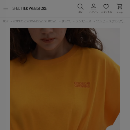
メ
ニ
ュ
TOP
>
RODEO CROWNS WIDE BOWL
>
すべて
>
ワンピース
>
ワンピース(ロング）
ー
を
開
く