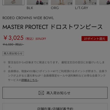
BLK
ORG
L/T.GRY
RODEO CROWNS WIDE BOWL
MASTER PROTECT ドロストワンピース
￥3,025
（税込）
50
%OFF
27
ポイント還元
￥6,050
（税込）
再入荷お知らせ
 ※ 
受注当日から4日後までに発送となります。 最短注文日の翌日にお届けいたしま
す。
 ※ 
会員様は、税抜¥100毎に1ポイント＝¥1でご利用頂けるポイントが貯まり、会員ラ
ンクが上がると還元率もUP！会員様限定セールや送料無料などお得な会員ランク
サービスの
詳細はこちら
。