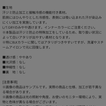
■生地
汗ジミ防止加工と接触冷感の機能付き素材。
肌側にはひんやりとした冷感性、表側には吸い込まれた汗が染込み
にくい加工を実施しています。
L/T.GRYのみやや透けます。インナーカラーにご注意ください。
※本製品は汗ジミ防止の特殊加工をしているため、取り扱い状況に
よって白いアタリが出やすい素材となります。
※特にBLKカラーに関してはアタリがつきやすいですが、洗濯やスチ
ームアイロンで元に回復します。
■透け感：ややあり
■光沢感：なし
■伸縮性：なし
■裏 地：なし
[注意事項]
※画像の商品はサンプルです。実際の商品と仕様、加工が若干異な
る場合があります。
※画像の商品は光の照射や角度、お使いのモニター環境により、実
物と色味が異なる場合がございます。