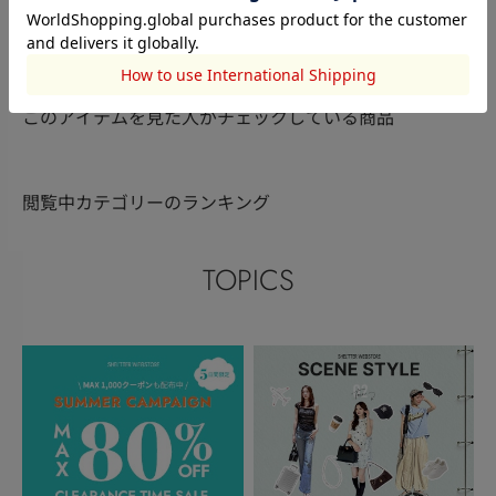
RODEO CROWNS WIDE
AZUL BY MOUSSY
RODEO CRO
BOWL
山本 弥紗都
間宮玲美
BOWL
田野井 ひ
161cm
167cm
159cm
このアイテムを見た人がチェックしている商品
閲覧中カテゴリーのランキング
TOPICS