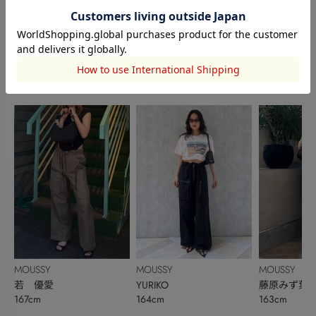
MOUSSY
MOUSSY
MOUSSY
小林 恵嘉
YURIKO
YURIKO
165cm
164cm
164cm
MOUSSY
MOUSSY
MOUSSY
若 優愛
YURIKO
藤原みず葉
167cm
164cm
163cm