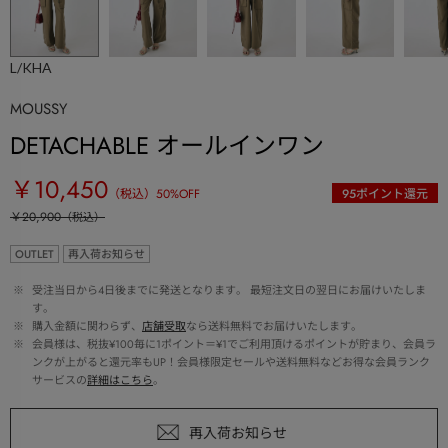
L/KHA
MOUSSY
DETACHABLE オールインワン
￥10,450
（税込）
50
%OFF
95
ポイント還元
￥20,900
（税込）
OUTLET
再入荷お知らせ
 ※ 
受注当日から4日後までに発送となります。 最短注文日の翌日にお届けいたしま
す。
 ※ 
購入金額に関わらず、
店舗受取
なら送料無料でお届けいたします。
 ※ 
会員様は、税抜¥100毎に1ポイント＝¥1でご利用頂けるポイントが貯まり、会員ラ
ンクが上がると還元率もUP！会員様限定セールや送料無料などお得な会員ランク
サービスの
詳細はこちら
。