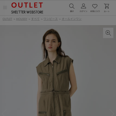
メ
ニ
ュ
OUTLET
>
MOUSSY
>
すべて
>
ワンピース
>
オールインワン
ー
を
開
く