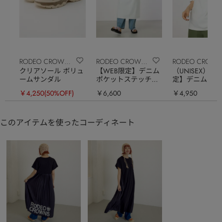
RODEO CROWNS
RODEO CROWNS
RODEO CROW
クリアソール ボリュ
【WEB限定】デニム
（UNISEX）【
WIDE BOWL
WIDE BOWL
WIDE BOWL
ームサンダル
ポケットステッチワ
定】デニムポケ
ンピース
パッチTシャツ
￥4,250
(50%OFF)
￥6,600
￥4,950
このアイテムを使ったコーディネート