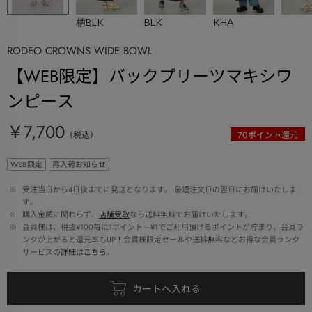
柄BLK
BLK
KHA
RODEO CROWNS WIDE BOWL
【WEB限定】バックプリーツマキシワ
ンピース
￥7,700
（税込）
70
ポイント還元
WEB限定
再入荷お知らせ
 ※ 
受注当日から4日後までに発送となります。 最短注文日の翌日にお届けいたしま
す。
 ※ 
購入金額に関わらず、
店舗受取
なら送料無料でお届けいたします。
 ※ 
会員様は、税抜¥100毎に1ポイント＝¥1でご利用頂けるポイントが貯まり、会員ラ
ンクが上がると還元率もUP！会員様限定セールや送料無料などお得な会員ランク
サービスの
詳細はこちら
。