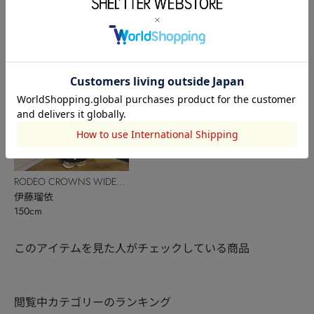
165cm
150cm
RODEO CROWNS WIDE
BOWL
伊藤瑠依
150cm
このアイテムを見た人がチェックしている商品
閲覧中カテゴリーのランキング