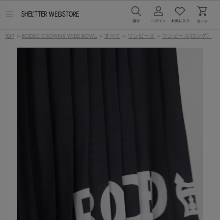
メ
ニ
ュ
TOP
>
RODEO CROWNS WIDE BOWL
>
すべて
>
ワンピース
>
ワンピース(ロング）
ー
を
開
く