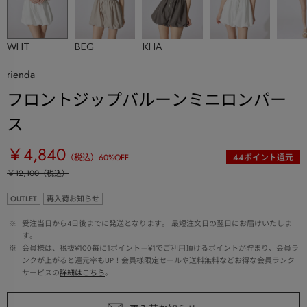
WHT
BEG
KHA
rienda
フロントジップバルーンミニロンパー
ス
￥4,840
（税込）
60
%OFF
44
ポイント還元
￥12,100
（税込）
OUTLET
再入荷お知らせ
 ※ 
受注当日から4日後までに発送となります。 最短注文日の翌日にお届けいたしま
す。
 ※ 
会員様は、税抜¥100毎に1ポイント＝¥1でご利用頂けるポイントが貯まり、会員ラ
ンクが上がると還元率もUP！会員様限定セールや送料無料などお得な会員ランク
サービスの
詳細はこちら
。