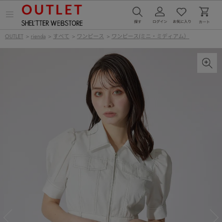
メ
ニ
ュ
OUTLET
>
rienda
>
すべて
>
ワンピース
>
ワンピース(ミニ・ミディアム）
ー
を
開
く