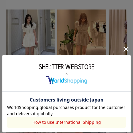
rienda
RODEO CROWNS WIDE
rienda
夕華
BOWL
SARA
旙本実宝
157cm
163cm
152cm