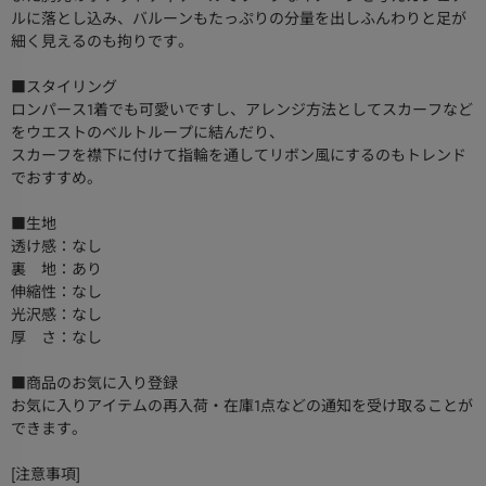
ルに落とし込み、バルーンもたっぷりの分量を出しふんわりと足が
細く見えるのも拘りです。
■スタイリング
ロンパース1着でも可愛いですし、アレンジ方法としてスカーフなど
をウエストのベルトループに結んだり、
スカーフを襟下に付けて指輪を通してリボン風にするのもトレンド
でおすすめ。
■生地
透け感：なし
裏 地：あり
伸縮性：なし
光沢感：なし
厚 さ：なし
■商品のお気に入り登録
お気に入りアイテムの再入荷・在庫1点などの通知を受け取ることが
できます。
[注意事項]