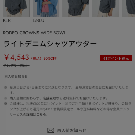
BLK
L/BLU
RODEO CROWNS WIDE BOWL
ライトデニムシャツアウター
￥4,543
（税込）
30
%OFF
41
ポイント還元
￥6,490
（税込）
再入荷お知らせ
 ※ 
受注当日から4日後までに発送となります。 最短注文日の翌日にお届けいたしま
す。
 ※ 
購入金額に関わらず、
店舗受取
なら送料無料でお届けいたします。
 ※ 
会員様は、税抜¥100毎に1ポイント＝¥1でご利用頂けるポイントが貯まり、会員ラ
ンクが上がると還元率もUP！会員様限定セールや送料無料などお得な会員ランク
サービスの
詳細はこちら
。