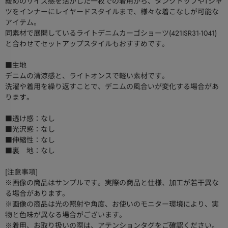
緩めのサイズ感を活かした一枚での着用から、タンクトップやTシャ
ツをインナーにレイヤードスタイルまで、様々な着こなしが可能な
アイテム。
同素材で展開しているライトデニムカーゴショーツ(421ISR31-1041)
と合わせてセットアップスタイルもおすすめです。
■生地
デニムの清涼感と、ライトオンスで軽い素材です。
洗濯や着用を繰り返すことで、デニムの風合いが変化する場合があ
ります。
■透け感：なし
■光沢感：なし
■伸縮性：なし
■裏 地：なし
[注意事項]
※画像の商品はサンプルです。実際の商品と仕様、加工が若干異な
る場合があります。
※画像の商品は光の照射や角度、お使いのモニター環境により、実
物と色味が異なる場合がございます。
※着用、お取り扱いの際は、アテンションタグをご確認ください。