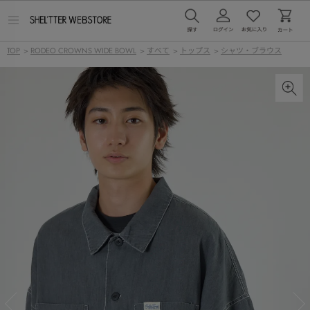
メ
ニ
ュ
TOP
>
RODEO CROWNS WIDE BOWL
>
すべて
>
トップス
>
シャツ・ブラウス
ー
を
開
く