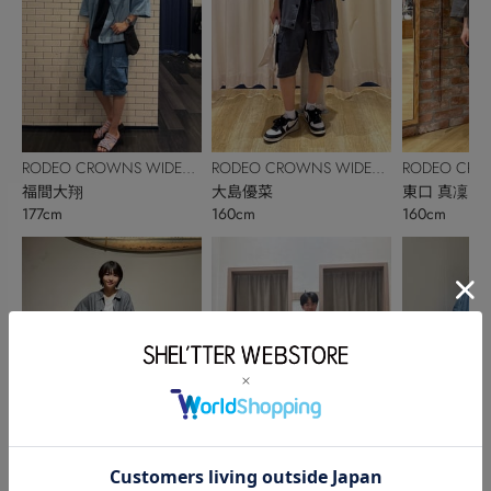
RODEO CROWNS WIDE
RODEO CROWNS WIDE
RODEO CRO
BOWL
福間大翔
BOWL
大島優菜
BOWL
東口 真凜
177cm
160cm
160cm