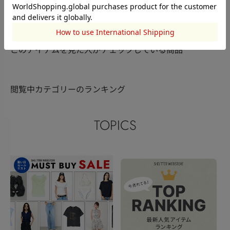
RODEO CROWNS WIDE
RODEO CROWNS WIDE
RODEO CRO
BOWL
佐藤 亜寿香
BOWL
兵庫 優人
BOWL
篠原杏実
158cm
165cm
150cm
このアイテムを見た人がチェックしている商品
閲覧中カテゴリーのランキング
TOPICS