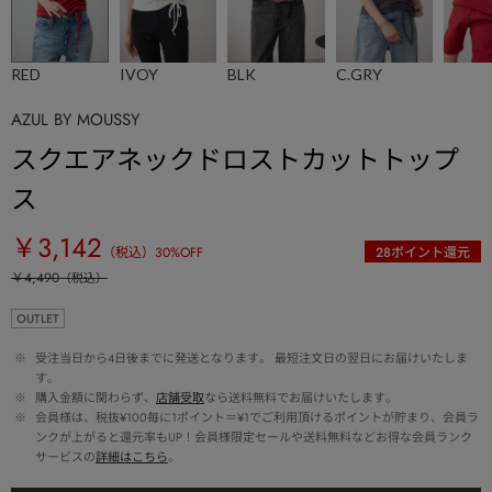
RED
IVOY
BLK
C.GRY
AZUL BY MOUSSY
スクエアネックドロストカットトップ
ス
￥3,142
（税込）
30
%OFF
28
ポイント還元
￥4,490
（税込）
OUTLET
 ※ 
受注当日から4日後までに発送となります。 最短注文日の翌日にお届けいたしま
す。
 ※ 
購入金額に関わらず、
店舗受取
なら送料無料でお届けいたします。
 ※ 
会員様は、税抜¥100毎に1ポイント＝¥1でご利用頂けるポイントが貯まり、会員ラ
ンクが上がると還元率もUP！会員様限定セールや送料無料などお得な会員ランク
サービスの
詳細はこちら
。