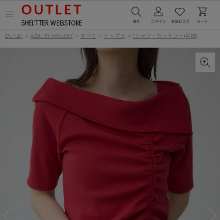
メ
ニ
ュ
OUTLET
>
AZUL BY MOUSSY
>
すべて
>
トップス
>
Tシャツ・カットソー(半袖)
ー
を
開
く