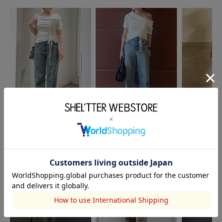
MOUSSY
OUTLET
AZUL BY MOUSSY
森山梨乃
菅野 はるね
山崎みらの
158cm
156cm
158cm