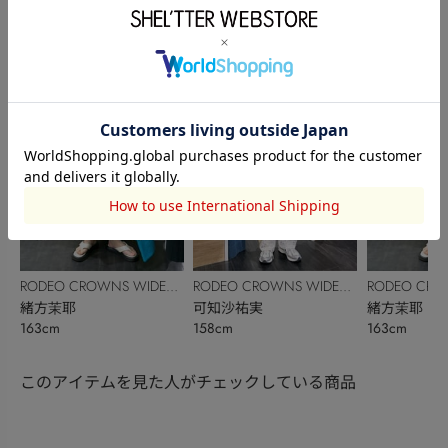
BOWL
森川心南
BOWL
🐕KAORI🐕
前田美樹
153cm
170cm
151cm
RODEO CROWNS WIDE
RODEO CROWNS WIDE
RODEO CRO
BOWL
緒方茉耶
BOWL
可知沙祐実
BOWL
緒方茉耶
163cm
158cm
163cm
このアイテムを見た人がチェックしている商品