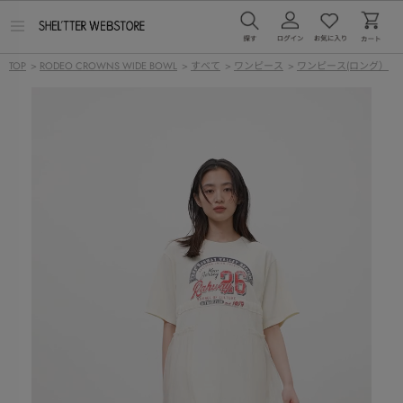
メ
ニ
ュ
TOP
>
RODEO CROWNS WIDE BOWL
>
すべて
>
ワンピース
>
ワンピース(ロング）
ー
を
開
く