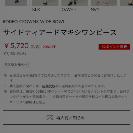
BLK
O/WHT
NVY
RODEO CROWNS WIDE BOWL
サイドティアードマキシワンピース
￥5,720
（税込）
20
%OFF
52
ポイント還元
￥7,150
（税込）
再入荷お知らせ
 ※ 
受注当日から4日後までに発送となります。 最短注文日の翌日にお届けいたしま
す。
 ※ 
購入金額に関わらず、
店舗受取
なら送料無料でお届けいたします。
 ※ 
会員様は、税抜¥100毎に1ポイント＝¥1でご利用頂けるポイントが貯まり、会員ラ
ンクが上がると還元率もUP！会員様限定セールや送料無料などお得な会員ランク
サービスの
詳細はこちら
。