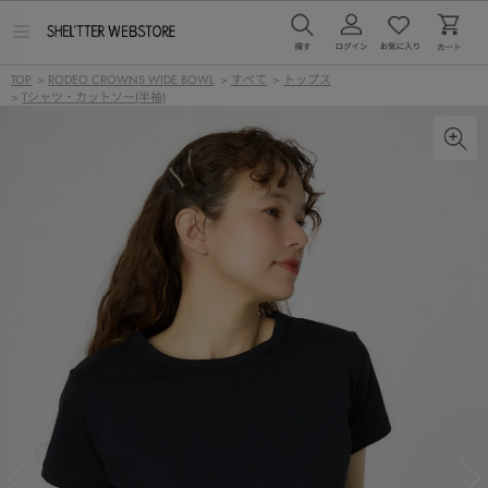
メ
ニ
ュ
TOP
>
RODEO CROWNS WIDE BOWL
>
すべて
>
トップス
ー
>
Tシャツ・カットソー(半袖)
を
開
く