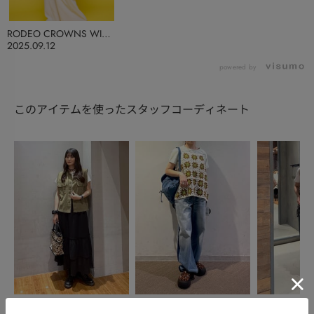
RODEO CROWNS WIDE
BOWL
2025.09.12
powered by
このアイテムを使ったスタッフコーディネート
RODEO CROWNS WIDE
RODEO CROWNS WIDE
RODEO CRO