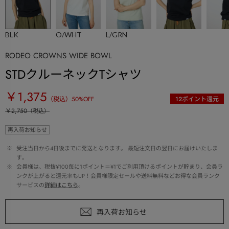
BLK
O/WHT
L/GRN
RODEO CROWNS WIDE BOWL
STDクルーネックTシャツ
￥1,375
（税込）
50
%OFF
12
ポイント還元
￥2,750
（税込）
再入荷お知らせ
 ※ 
受注当日から4日後までに発送となります。 最短注文日の翌日にお届けいたしま
す。
 ※ 
会員様は、税抜¥100毎に1ポイント＝¥1でご利用頂けるポイントが貯まり、会員ラ
ンクが上がると還元率もUP！会員様限定セールや送料無料などお得な会員ランク
サービスの
詳細はこちら
。