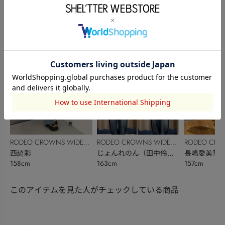
BOWL
松本りお
BOWL
中久喜友香
BOWL
山本 弥紗
167cm
150cm
161cm
RODEO CROWNS WIDE
RODEO CROWNS WIDE
RODEO CRO
BOWL
西綺彩
BOWL
じょんれのん（田中伶
BOWL
長嶋愛美華
158cm
163cm
157cm
音）
このアイテムを見た人がチェックしている商品