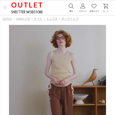
メ
ニ
ュ
OUTLET
>
HeRIN.CYE
>
すべて
>
トップス
>
タンクトップ
ー
を
開
く