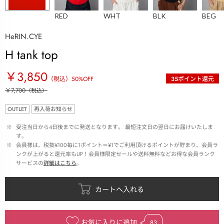
RED
WHT
BLK
BEG
HeRIN.CYE
H tank top
￥3,850
（税込）
50
%OFF
35
ポイント還元
￥7,700
（税込）
OUTLET
再入荷お知らせ
 ※ 
受注当日から4日後までに発送となります。 最短注文日の翌日にお届けいたしま
す。
 ※ 
会員様は、税抜¥100毎に1ポイント＝¥1でご利用頂けるポイントが貯まり、会員ラ
ンクが上がると還元率もUP！会員様限定セールや送料無料などお得な会員ランク
サービスの
詳細はこちら
。
お気に入りに追加
83