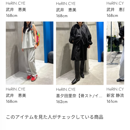
HeRIN.CYE
HeRIN.CYE
HeRIN.CYE
武井 恵美
武井 恵美
武井 恵美
168cm
168cm
168cm
HeRIN.CYE
HeRIN.CYE
HeRIN.CYE
武井 恵美
新宮 静流
喜夕田里奈【骨スト/イエ
168cm
161cm
162cm
ベ秋】
このアイテムを見た人がチェックしている商品