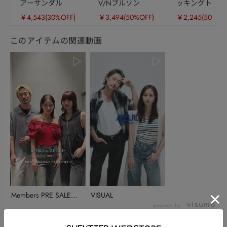
アーサンダル
V/Nブルゾン
ッキングトップ
￥4,543
(30%OFF)
￥3,494
(50%OFF)
￥2,245
(50%OF
このアイテムの関連動画
Members PRE SALEの
VISUAL
お知ら...
powered by
このアイテムを使ったスタッフコーディネート