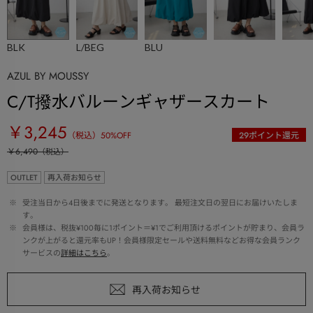
BLK
L/BEG
BLU
AZUL BY MOUSSY
C/T撥水バルーンギャザースカート
￥3,245
（税込）
50
%OFF
29
ポイント還元
￥6,490
（税込）
OUTLET
再入荷お知らせ
 ※ 
受注当日から4日後までに発送となります。 最短注文日の翌日にお届けいたしま
す。
 ※ 
会員様は、税抜¥100毎に1ポイント＝¥1でご利用頂けるポイントが貯まり、会員ラ
ンクが上がると還元率もUP！会員様限定セールや送料無料などお得な会員ランク
サービスの
詳細はこちら
。