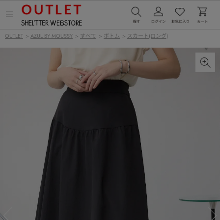
メ
ニ
ュ
OUTLET
>
AZUL BY MOUSSY
>
すべて
>
ボトム
>
スカート(ロング)
ー
を
開
く