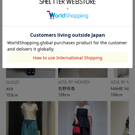
AZUL BY MOUSSY
AZUL BY MO
OUTLET
佐野有香
NAMIE NISH
AYA
158cm
158cm
153cm