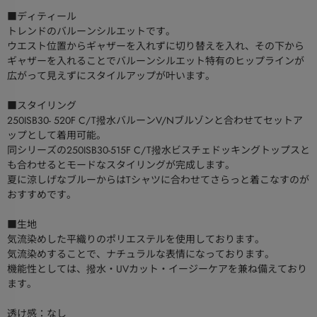
■ディティール
トレンドのバルーンシルエットです。
ウエスト位置からギャザーを入れずに切り替えを入れ、その下から
ギャザーを入れることでバルーンシルエット特有のヒップラインが
広がって見えずにスタイルアップが叶います。
■スタイリング
250ISB30- 520F C/T撥水バルーンV/Nブルゾンと合わせてセットア
ップとして着用可能。
同シリーズの250ISB30-515F C/T撥水ビスチェドッキングトップスと
も合わせるとモードなスタイリングが完成します。
夏に涼しげなブルーからはTシャツに合わせてさらっと着こなすのが
おすすめです。
■生地
気流染めした平織りのポリエステルを使用しております。
気流染めすることで、ナチュラルな表情になっております。
機能性としては、撥水・UVカット・イージーケアを兼ね備えており
ます。
透け感：なし