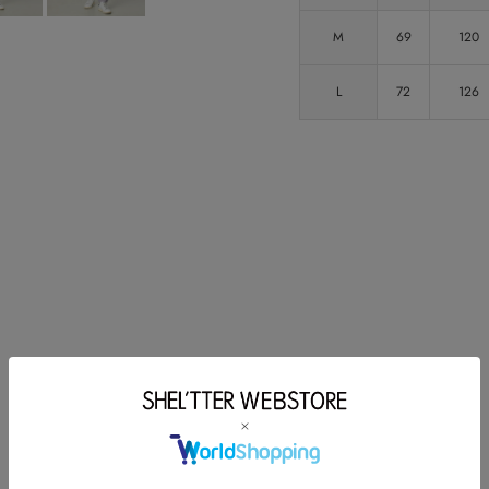
M
69
120
L
72
126