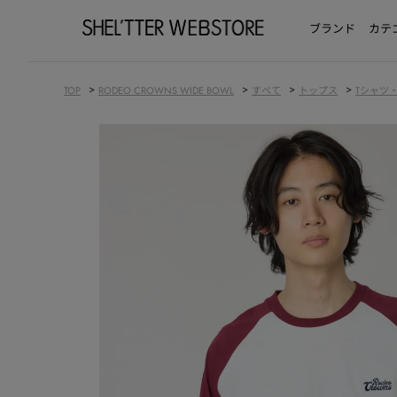
ブランド
カテ
>
>
>
>
TOP
RODEO CROWNS WIDE BOWL
すべて
トップス
Tシャツ