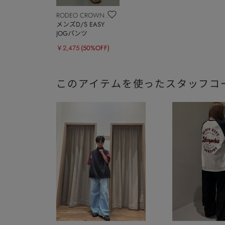
RODEO CROWNS
WIDE BOWL
メンズD/S EASY
JOGパンツ
￥2,475
(50%OFF)
このアイテムを使ったスタッフコ