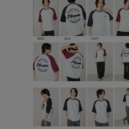
BLK
NVY
BRD