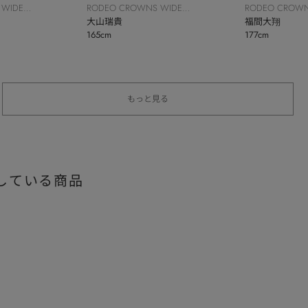
 WIDE
RODEO CROWNS WIDE
RODEO CROWN
BOWL
大山瑞貴
BOWL
福間大翔
165cm
177cm
もっと見る
している商品