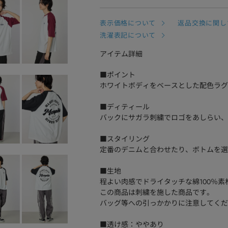
表示価格について
返品交換に関し
洗濯表記について
アイテム詳細
■ポイント
ホワイトボディをベースとした配色ラグ
■ディティール
バックにサガラ刺繍でロゴをあしらい、
■スタイリング
定番のデニムと合わせたり、ボトムを選
■生地
程よい肉感でドライタッチな綿100％素
この商品は刺繍を施した商品です。
バッグ等への引っかかりに注意してくだ
■透け感：ややあり