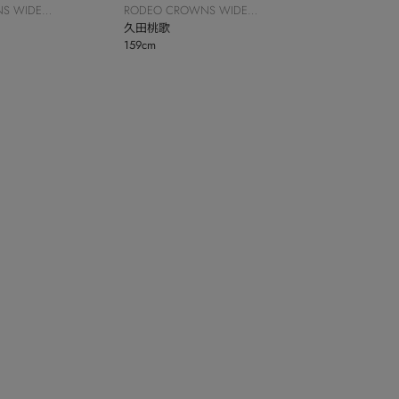
S WIDE
RODEO CROWNS WIDE
BOWL
久田桃歌
159cm