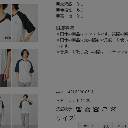
■光沢感：なし
■伸縮性：あり
■裏 地：なし
[注意事項]
※画像の商品はサンプルです。実際の商
※画像の商品は光の照射や角度、お使い
います。
※着用、お取り扱いの際は、アテンショ
品番
421ISR90-0811
コットン100
素材
洗濯表示
サイズ
サイズ
総丈
バスト