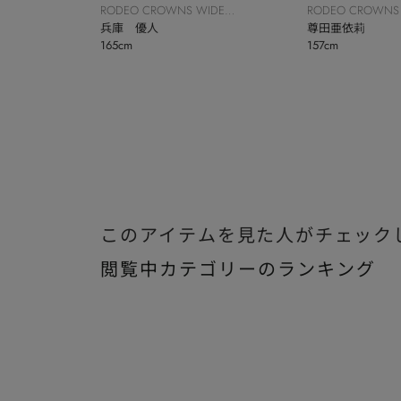
RODEO CROWNS WIDE
RODEO CROWNS
BOWL
兵庫 優人
BOWL
尊田亜依莉
165cm
157cm
このアイテムを見た人がチェック
閲覧中カテゴリーのランキング