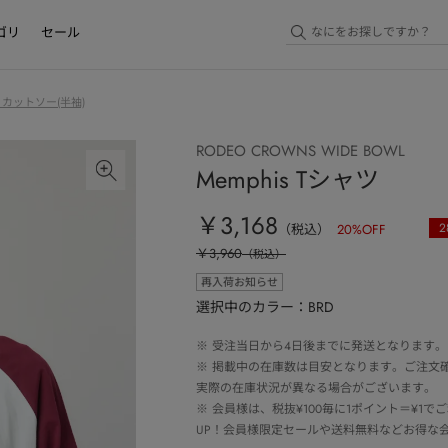
ゴリ
セール
・カットソー(半袖)
RODEO CROWNS WIDE BOWL
Memphis Tシャツ
￥3,168
2
（税込）
20
%OFF
￥3,960
（税込）
再入荷お知らせ
選択中のカラー：BRD
※
受注当日から4日後までに発送となります。
※
掲載中の在庫数は目安となります。ご注文
実際の在庫状況が異なる場合がございます。
※
会員様は、税抜¥100毎に1ポイント＝¥1
UP！会員様限定セールや送料無料などお得な