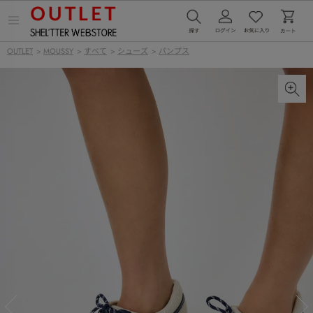
メ
ニ
ュ
OUTLET
>
MOUSSY
>
すべて
>
シューズ
>
パンプス
ー
を
開
く