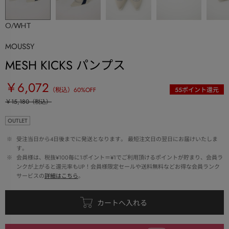
O/WHT
MOUSSY
MESH KICKS パンプス
￥6,072
（税込）
60
%OFF
55
ポイント還元
￥15,180
（税込）
OUTLET
 ※ 
受注当日から4日後までに発送となります。 最短注文日の翌日にお届けいたしま
す。
 ※ 
会員様は、税抜¥100毎に1ポイント＝¥1でご利用頂けるポイントが貯まり、会員ラ
ンクが上がると還元率もUP！会員様限定セールや送料無料などお得な会員ランク
サービスの
詳細はこちら
。