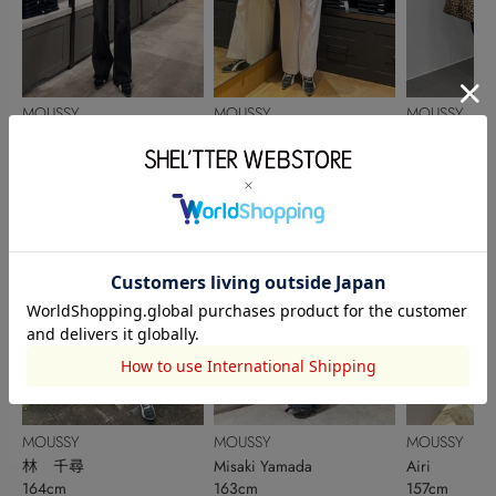
MOUSSY
MOUSSY
MOUSSY
深町愛
榛葉 望愛
半田依子
150cm
162cm
159cm
MOUSSY
MOUSSY
MOUSSY
林 千尋
Misaki Yamada
Airi
164cm
163cm
157cm