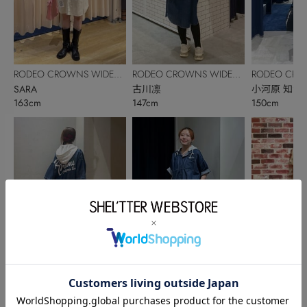
RODEO CROWNS WIDE
RODEO CROWNS WIDE
RODEO CRO
BOWL
SARA
BOWL
古川凛
BOWL
小河原 知沙
163cm
147cm
150cm
RODEO CROWNS WIDE
RODEO CROWNS WIDE
RODEO CRO
BOWL
長嶋愛美華
BOWL
田野井 ひなた
BOWL
平澤桜
157cm
159cm
163cm