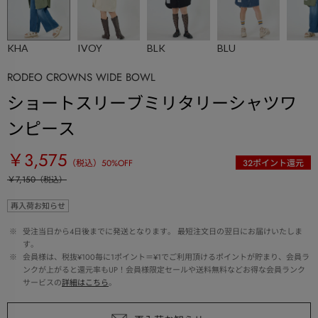
KHA
IVOY
BLK
BLU
RODEO CROWNS WIDE BOWL
ショートスリーブミリタリーシャツワ
ンピース
￥3,575
（税込）
50
%OFF
32
ポイント還元
￥7,150
（税込）
再入荷お知らせ
 ※ 
受注当日から4日後までに発送となります。 最短注文日の翌日にお届けいたしま
す。
 ※ 
会員様は、税抜¥100毎に1ポイント＝¥1でご利用頂けるポイントが貯まり、会員ラ
ンクが上がると還元率もUP！会員様限定セールや送料無料などお得な会員ランク
サービスの
詳細はこちら
。