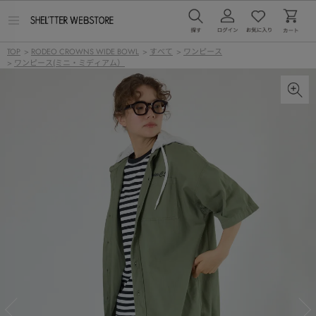
メ
ニ
ュ
TOP
>
RODEO CROWNS WIDE BOWL
>
すべて
>
ワンピース
ー
>
ワンピース(ミニ・ミディアム）
を
開
く