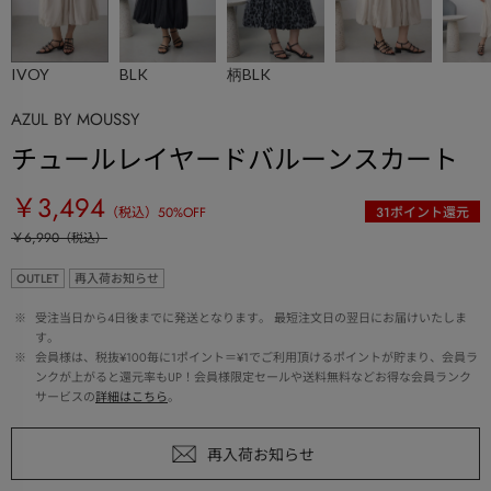
IVOY
BLK
柄BLK
AZUL BY MOUSSY
チュールレイヤードバルーンスカート
￥3,494
（税込）
50
%OFF
31
ポイント還元
￥6,990
（税込）
OUTLET
再入荷お知らせ
 ※ 
受注当日から4日後までに発送となります。 最短注文日の翌日にお届けいたしま
す。
 ※ 
会員様は、税抜¥100毎に1ポイント＝¥1でご利用頂けるポイントが貯まり、会員ラ
ンクが上がると還元率もUP！会員様限定セールや送料無料などお得な会員ランク
サービスの
詳細はこちら
。