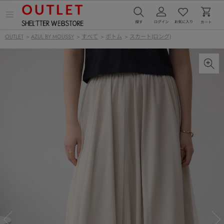
メ
ニ
ュ
OUTLET
>
AZUL BY MOUSSY
>
すべて
>
ボトム
>
スカート(ロング)
ー
を
開
く