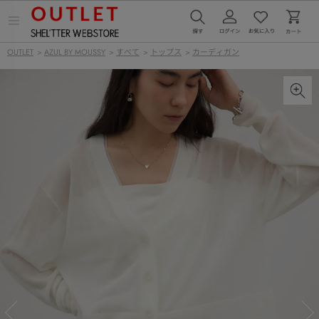
メ
ニ
ュ
OUTLET
>
AZUL BY MOUSSY
>
すべて
>
トップス
>
カーディガン
ー
を
開
く