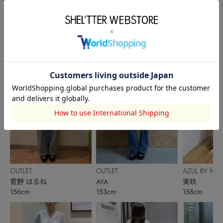
AZUL感謝祭のおすすめ
アイテムをお届け...
powered by
このアイテムを使ったスタッフコーディネート
OUTLET
OUTLET
AZUL BY MO
菅野 はるね
AYA
実玖
156cm
153cm
158cm