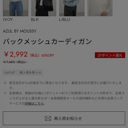
IVOY
BLK
L/BLU
AZUL BY MOUSSY
バックメッシュカーディガン
￥2,992
（税込）
60
%OFF
27
ポイント還元
￥7,480
（税込）
OUTLET
再入荷お知らせ
 ※ 
受注当日から4日後までに発送となります。 最短注文日の翌日にお届けいたしま
す。
 ※ 
会員様は、税抜¥100毎に1ポイント＝¥1でご利用頂けるポイントが貯まり、会員ラ
ンクが上がると還元率もUP！会員様限定セールや送料無料などお得な会員ランク
サービスの
詳細はこちら
。