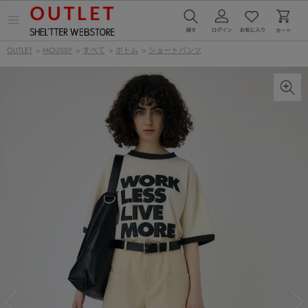
メ
ニ
ュ
OUTLET
>
MOUSSY
>
すべて
>
ボトム
>
ショートパンツ
ー
を
開
く