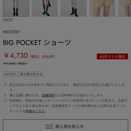
IVOY
MOUSSY
BIG POCKET ショーツ
￥4,730
（税込）
50
%OFF
43
ポイント還元
￥9,460
（税込）
OUTLET
再入荷お知らせ
 ※ 
受注当日から4日後までに発送となります。 最短注文日の翌日にお届けいたしま
す。
 ※ 
購入金額に関わらず、
店舗受取
なら送料無料でお届けいたします。
 ※ 
会員様は、税抜¥100毎に1ポイント＝¥1でご利用頂けるポイントが貯まり、会員ラ
ンクが上がると還元率もUP！会員様限定セールや送料無料などお得な会員ランク
サービスの
詳細はこちら
。