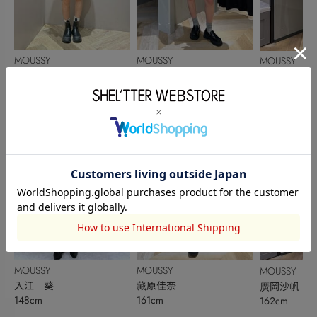
MOUSSY
MOUSSY
MOUSSY
坂入 柚
藏原佳奈
生江みらい
164cm
161cm
169cm
MOUSSY
MOUSSY
MOUSSY
入江 葵
藏原佳奈
廣岡沙帆
148cm
161cm
162cm