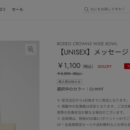
ゴリ
セール
RODEO CROWNS WIDE BOWL
【UNISEX】メッセー
￥1,100
1
（税込）
50
%OFF
￥2,200
（税込）
再入荷お知らせ
選択中のカラー：O/WHT
※
受注当日から4日後までに発送となります。
※
掲載中の在庫数は目安となります。ご注文
実際の在庫状況が異なる場合がございます。
※
会員様は、税抜¥100毎に1ポイント＝¥1
UP！会員様限定セールや送料無料などお得な