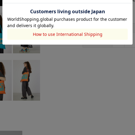
【BLU】【BRN】【L/BLU】【ORG】
ヨンその他
サイズ
サイズ
縦
横
FREE
40
35