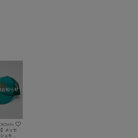
CROWNS
OWL
EX】メッセ
シュキャ