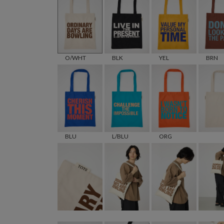
O/WHT
BLK
YEL
BRN
BLU
L/BLU
ORG