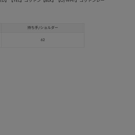
【RED】【YEL】コットン【BLK】【O/WHT】コットンレー
持ち手/ショルダー
62