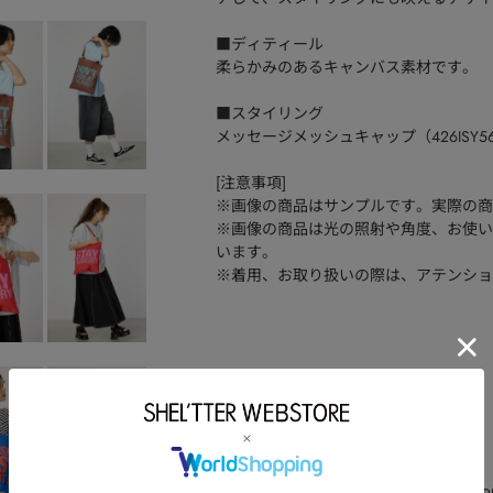
■ディティール
柔らかみのあるキャンバス素材です。
■スタイリング
メッセージメッシュキャップ（426ISY5
[注意事項]
※画像の商品はサンプルです。実際の商
※画像の商品は光の照射や角度、お使い
います。
※着用、お取り扱いの際は、アテンショ
品番
426ISY55-0291
素材