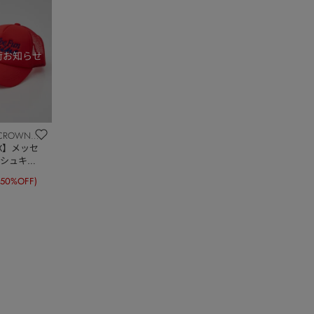
CROWNS
OWL
EX】メッセ
シュキャ
(50%OFF)