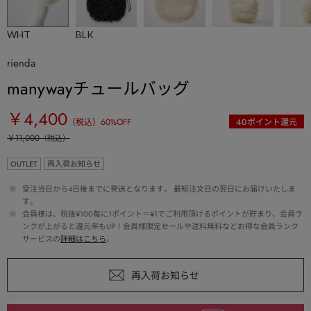
WHT
BLK
rienda
manywayチュールバッグ
￥4,400
（税込）
60
%OFF
40
ポイント還元
￥11,000
（税込）
OUTLET
再入荷お知らせ
 ※ 
受注当日から4日後までに発送となります。 最短注文日の翌日にお届けいたしま
す。
 ※ 
会員様は、税抜¥100毎に1ポイント＝¥1でご利用頂けるポイントが貯まり、会員ラ
ンクが上がると還元率もUP！会員様限定セールや送料無料などお得な会員ランク
サービスの
詳細はこちら
。