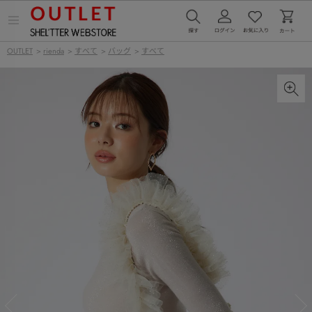
メ
ニ
ュ
OUTLET
>
rienda
>
すべて
>
バッグ
>
すべて
ー
を
開
く