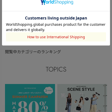
本社STAFF
AZUL BY MO
AZUL BY MOUSSY
小竹麻理
相田芹莉
永水 若葉
163cm
158cm
156cm
このアイテムを見た人がチェックしている商品
閲覧中カテゴリーのランキング
TOPICS