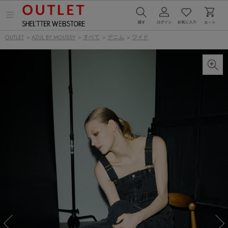
メ
ニ
ュ
OUTLET
>
AZUL BY MOUSSY
>
すべて
>
デニム
>
ワイド
ー
を
開
く