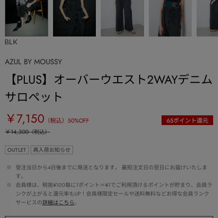
BLK
AZUL BY MOUSSY
【PLUS】オーバーウエスト2WAYデニム
サロペット
￥7,150
（税込）
50
%OFF
65
ポイント還元
￥14,300
（税込）
OUTLET
再入荷お知らせ
 ※ 
受注当日から4日後までに発送となります。 最短注文日の翌日にお届けいたしま
す。
 ※ 
会員様は、税抜¥100毎に1ポイント＝¥1でご利用頂けるポイントが貯まり、会員ラ
ンクが上がると還元率もUP！会員様限定セールや送料無料などお得な会員ランク
サービスの
詳細はこちら
。