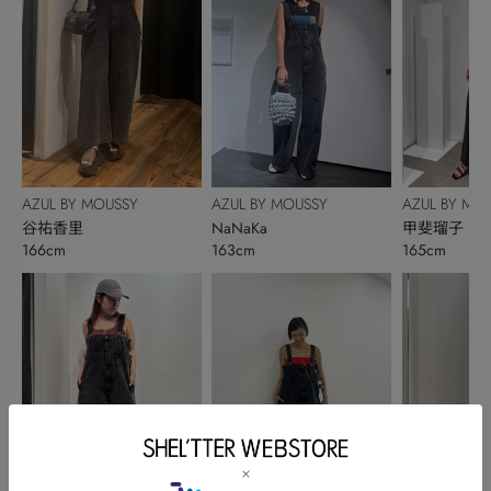
AZUL BY MOUSSY
AZUL BY MOUSSY
AZUL BY MO
谷祐香里
NaNaKa
甲斐瑠子
166cm
163cm
165cm