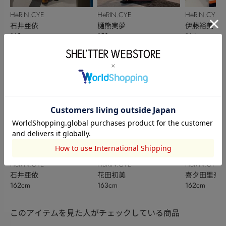
HeRIN.CYE
HeRIN.CYE
HeRIN.CYE
石井亜依
樋熊実夢
伊藤裕美
162cm
153cm
164cm
HeRIN.CYE
HeRIN.CYE
HeRIN.CYE
石井亜依
花田初美
喜夕田里奈【
162cm
163cm
162cm
ベ秋】
このアイテムを見た人がチェックしている商品