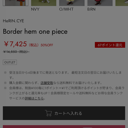
NVY
O/WHT
BRN
HeRIN.CYE
Border hem one piece
￥7,425
（税込）
50
%OFF
67
ポイント還元
￥14,850
（税込）
OUTLET
 ※ 
受注当日から4日後までに発送となります。 最短注文日の翌日にお届けいたしま
す。
 ※ 
購入金額に関わらず、
店舗受取
なら送料無料でお届けいたします。
 ※ 
会員様は、税抜¥100毎に1ポイント＝¥1でご利用頂けるポイントが貯まり、会員ラ
ンクが上がると還元率もUP！会員様限定セールや送料無料などお得な会員ランク
サービスの
詳細はこちら
。