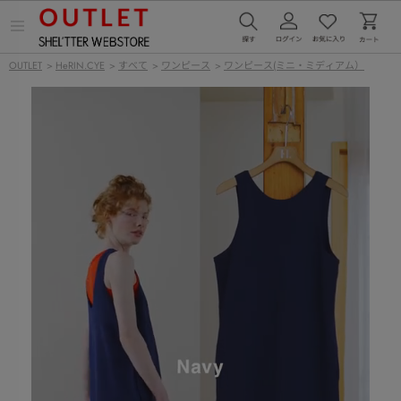
メ
ニ
ュ
OUTLET
>
HeRIN.CYE
>
すべて
>
ワンピース
>
ワンピース(ミニ・ミディアム）
ー
を
開
く