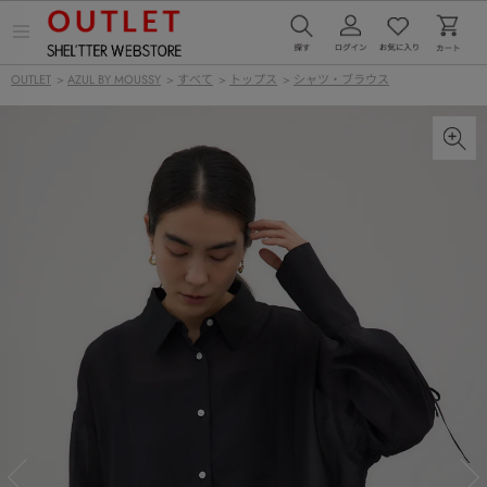
メ
ニ
ュ
OUTLET
>
AZUL BY MOUSSY
>
すべて
>
トップス
>
シャツ・ブラウス
ー
を
開
く