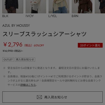
BLK
IVOY
L/YEL
BRN
AZUL BY MOUSSY
スリーブスラッシュシアーシャツ
￥2,796
（税込）
60
%OFF
25
ポイント還元
￥6,990
（税込）
OUTLET
再入荷お知らせ
 ※ 
受注当日から4日後までに発送となります。 最短注文日の翌日にお届けいたしま
す。
 ※ 
会員様は、税抜¥100毎に1ポイント＝¥1でご利用頂けるポイントが貯まり、会員ラ
ンクが上がると還元率もUP！会員様限定セールや送料無料などお得な会員ランク
サービスの
詳細はこちら
。