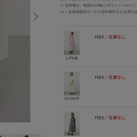
※
会員様は、税抜¥100毎に1ポイント＝¥1
UP！会員様限定セールや送料無料などお得な
FREE
在庫なし
L/PNK
FREE
在庫なし
O/WHT
FREE
在庫なし