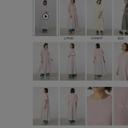
L/PNK
O/WHT
BLK