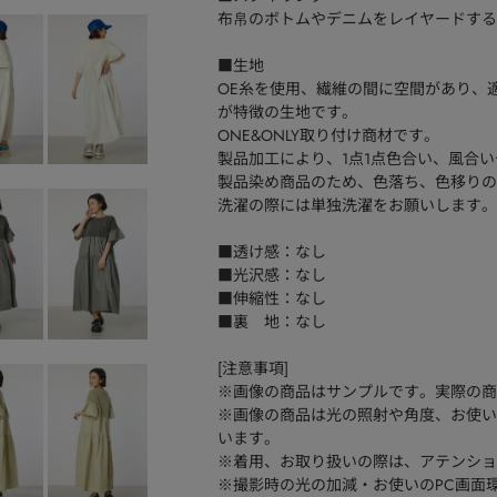
布帛のボトムやデニムをレイヤードする
■生地
OE糸を使用、繊維の間に空間があり、
が特徴の生地です。
ONE&ONLY取り付け商材です。
製品加工により、1点1点色合い、風合
製品染め商品のため、色落ち、色移りの
洗濯の際には単独洗濯をお願いします。
■透け感：なし
■光沢感：なし
■伸縮性：なし
■裏 地：なし
[注意事項]
※画像の商品はサンプルです。実際の商
※画像の商品は光の照射や角度、お使い
います。
※着用、お取り扱いの際は、アテンショ
※撮影時の光の加減・お使いのPC画面