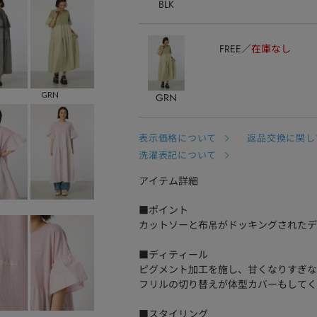
BLK
FREE
在庫なし
GRN
GRN
表示価格について
返品交換に関し
洗濯表記について
アイテム詳細
■ポイント
カットソーと布帛がドッキングされたデ
■ディティール
ピグメント加工を施し、甘くなりすぎな
フリルの切り替えが体型カバーもしてく
■スタイリング