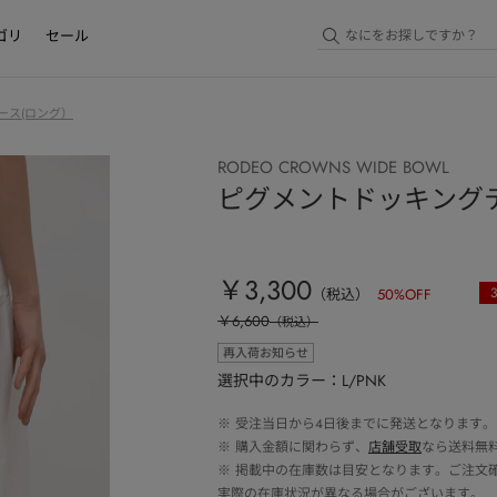
ゴリ
セール
ース(ロング）
RODEO CROWNS WIDE BOWL
ピグメントドッキング
￥3,300
（税込）
50
%OFF
￥6,600
（税込）
再入荷お知らせ
選択中のカラー：L/PNK
※
受注当日から4日後までに発送となります。
※
購入金額に関わらず、
店舗受取
なら送料無
※
掲載中の在庫数は目安となります。ご注文
実際の在庫状況が異なる場合がございます。