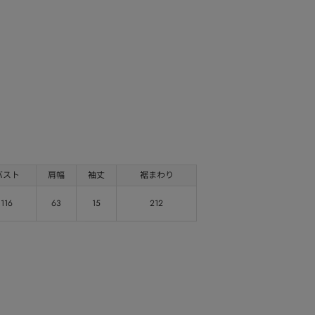
バスト
肩幅
袖丈
裾まわり
116
63
15
212