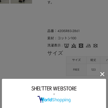
す。
品番
420ISR83-2861
コットン100
素材
洗濯表示
サイズ
サイズ
総丈
FREE
123