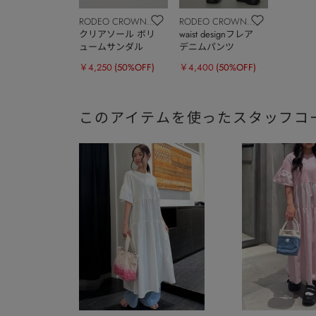
RODEO CROWNS
RODEO CROWNS
WIDE BOWL
クリアソール ボリ
WIDE BOWL
waist designフレア
ュームサンダル
デニムパンツ
￥4,250
(50%OFF)
￥4,400
(50%OFF)
このアイテムを使ったスタッフコ