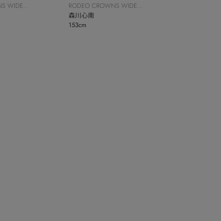
S WIDE
RODEO CROWNS WIDE
BOWL
森川心南
153cm