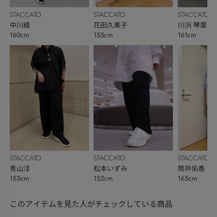
STACCATO
STACCATO
STACCATO
中川綾
花田久美子
川渕 琴葉
160cm
155cm
161cm
STACCATO
STACCATO
STACCATO
青山澪
松本いずみ
筒井佑香
153cm
152cm
165cm
このアイテムを見た人がチェックしている商品