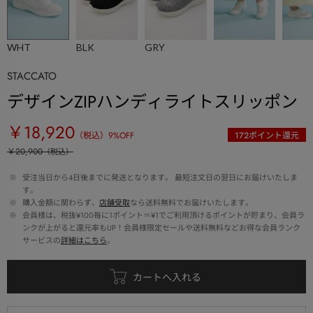
WHT
BLK
GRY
STACCATO
デザインZIPハンディライトスリッポン
￥18,920
（税込）
9
%OFF
172
ポイント還元
￥20,900
（税込）
 ※ 
受注当日から4日後までに発送となります。 最短注文日の翌日にお届けいたしま
す。
 ※ 
購入金額に関わらず、
店舗受取
なら送料無料でお届けいたします。
 ※ 
会員様は、税抜¥100毎に1ポイント＝¥1でご利用頂けるポイントが貯まり、会員ラ
ンクが上がると還元率もUP！会員様限定セールや送料無料などお得な会員ランク
サービスの
詳細はこちら
。