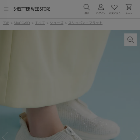
メ
ニ
ュ
TOP
>
STACCATO
>
すべて
>
シューズ
>
スリッポン・フラット
ー
を
開
く