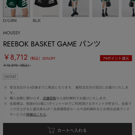
D/GRN
BLK
MOUSSY
REEBOK BASKET GAME パンツ
￥8,712
（税込）
20
%OFF
79
ポイント還元
￥10,890
（税込）
OUTLET
 ※ 
受注当日から4日後までに発送となります。 最短注文日の翌日にお届けいたしま
す。
 ※ 
購入金額に関わらず、
店舗受取
なら送料無料でお届けいたします。
 ※ 
会員様は、税抜¥100毎に1ポイント＝¥1でご利用頂けるポイントが貯まり、会員ラ
ンクが上がると還元率もUP！会員様限定セールや送料無料などお得な会員ランク
サービスの
詳細はこちら
。