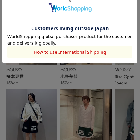
MOUSSY
MOUSSY
MOUSSY
笹本夏世
小野華佳
Risa Ogata
158cm
152cm
164cm