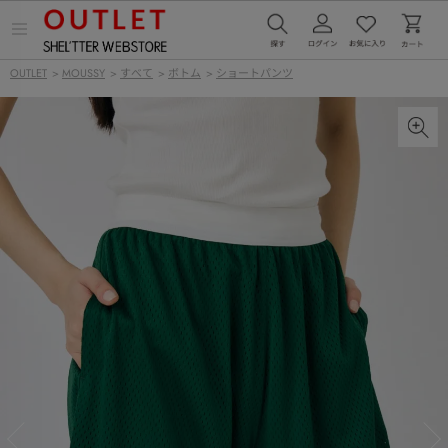
メ
ニ
ュ
OUTLET
>
MOUSSY
>
すべて
>
ボトム
>
ショートパンツ
ー
を
開
く