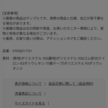
[注意事項]
※画像の商品はサンプルです。実際の商品と仕様、加工が若干異な
る場合があります。
※画像の商品は光の照射や角度、お使いのモニター環境により、実
物と色味が異なる場合がございます。
※着用、お取り扱いの際は、アテンションタグをご確認ください。
品番
010ISJ01-7121
素材
(表地)ポリエステル:100(裏地)ポリエステル:100(ゴム部分)ナイ
ロン:83ポリウレタン:17(裾テープ)ポリエステル:95ポリウレ
タン:5
表示価格について
|
返品交換に関して（返品特約)
洗濯表記について
|
サイズガイドを見る
|