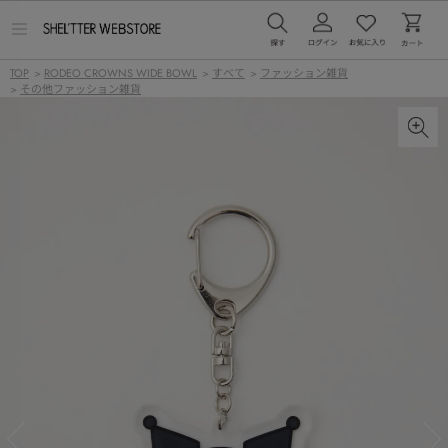
メ
ニ
ュ
TOP
>
RODEO CROWNS WIDE BOWL
>
すべて
>
ファッション雑貨
ー
>
その他ファッション雑貨
を
開
く