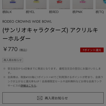
柄BLK
柄YEL
柄RED
柄PNK
柄TQ
RODEO CROWNS WIDE BOWL
(サンリオキャラクターズ) アクリルキ
ーホルダー
￥770
（税込）
7
ポイント還元
再入荷お知らせ
 ※ 
受注当日から4日後までに発送となります。 最短注文日の翌日にお届けいたしま
す。
 ※ 
会員様は、税抜¥100毎に1ポイント＝¥1でご利用頂けるポイントが貯まり、会員ラ
ンクが上がると還元率もUP！会員様限定セールや送料無料などお得な会員ランク
サービスの
詳細はこちら
。