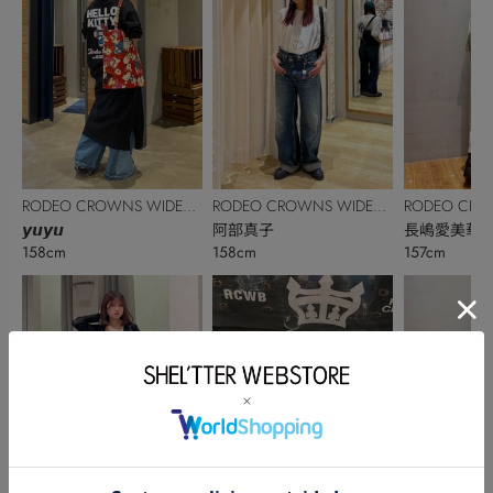
RODEO CROWNS WIDE
RODEO CROWNS WIDE
RODEO CRO
BOWL
𝙮𝙪𝙮𝙪
BOWL
阿部真子
BOWL
長嶋愛美華
158cm
158cm
157cm