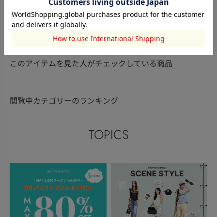
rienda
RODEO CROWNS WIDE
RODEO CRO
伊藤千紘
BOWL
🐕KAORI🐕
BOWL
長嶋愛美華
150cm
170cm
157cm
このアイテムを見た人がチェックしている商品
閲覧中カテゴリーのランキング
TOPICS