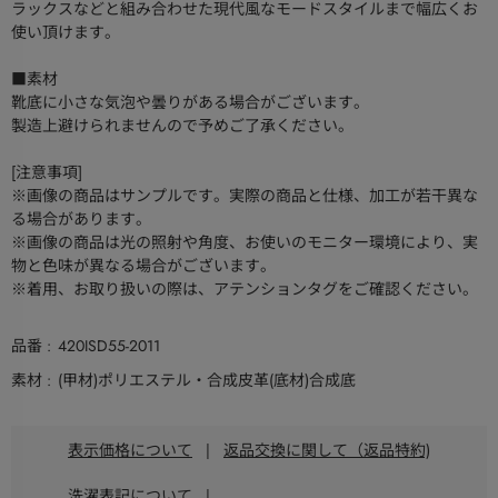
ラックスなどと組み合わせた現代風なモードスタイルまで幅広くお
使い頂けます。
■素材
靴底に小さな気泡や曇りがある場合がございます。
製造上避けられませんので予めご了承ください。
[注意事項]
※画像の商品はサンプルです。実際の商品と仕様、加工が若干異な
る場合があります。
※画像の商品は光の照射や角度、お使いのモニター環境により、実
物と色味が異なる場合がございます。
※着用、お取り扱いの際は、アテンションタグをご確認ください。
品番
420ISD55-2011
素材
(甲材)ポリエステル・合成皮革(底材)合成底
表示価格について
|
返品交換に関して（返品特約)
洗濯表記について
|