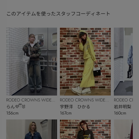
このアイテムを使ったスタッフコーディネート
RODEO CROWNS WIDE
RODEO CROWNS WIDE
RODEO CRO
BOWL
らん💜ྀི🐰
BOWL
宇野澤 ひかる
BOWL
岩井明梨
156cm
167cm
160cm