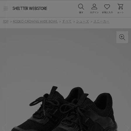
メ
ニ
ュ
TOP
>
RODEO CROWNS WIDE BOWL
>
すべて
>
シューズ
>
スニーカー
ー
を
開
く