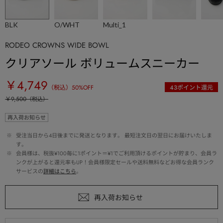
BLK
O/WHT
Multi_1
RODEO CROWNS WIDE BOWL
クリアソール ボリュームスニーカー
￥4,749
（税込）
50
%OFF
43
ポイント還元
￥9,500
（税込）
再入荷お知らせ
 ※ 
受注当日から4日後までに発送となります。 最短注文日の翌日にお届けいたしま
す。
 ※ 
会員様は、税抜¥100毎に1ポイント＝¥1でご利用頂けるポイントが貯まり、会員ラ
ンクが上がると還元率もUP！会員様限定セールや送料無料などお得な会員ランク
サービスの
詳細はこちら
。