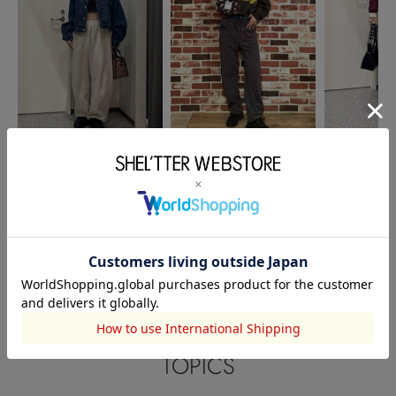
MOUSSY
RODEO CROWNS WIDE
OUTLET
加賀谷美咲
BOWL
宇野澤 ひかる
上杉 月愛
156cm
167cm
166cm
このアイテムを見た人がチェックしている商品
閲覧中カテゴリーのランキング
TOPICS