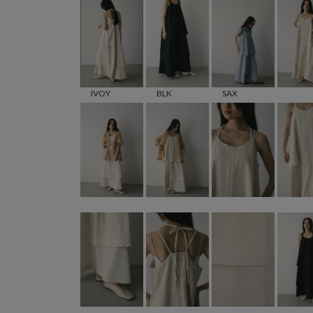
IVOY
BLK
SAX