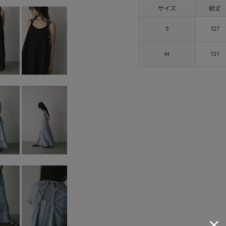
サイズ
総丈
S
127
M
131