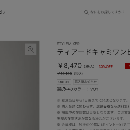
ゴリ
STYLEMIXER
ティアードキャミワン
￥8,470
7
（税込）
30
%OFF
￥12,100
（税込）
OUTLET
再入荷お知らせ
選択中のカラー：IVOY
※
受注当日から4日後までに発送となります。
※
購入金額に関わらず、
店舗受取
なら送料無
※
掲載中の在庫数は目安となります。ご注文
実際の在庫状況が異なる場合がございます。
※
会員様は、税抜¥100毎に1ポイント＝¥1