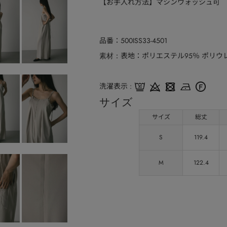
【お手入れ方法】マシンウォッシュ可
品番
500ISS33-4501
表地：ポリエステル95％ ポリウレ
素材
洗濯表示
サイズ
サイズ
総丈
S
119.4
M
122.4