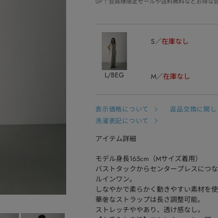
UP！会員様限定セールや送料無料などお得な
S
在庫なし
L/BEG
M
在庫なし
表示価格について
返品交換に関し
洗濯表記について
アイテム詳細
モデル身長165cm（Mサイズ着用）
バストタックからセンタープレスにつな
ルインワン。
しなやかで柔らかく動きやすい素材を使
華奢なストラップは長さ調整可能。
ストレッチややあり、透け感なし。