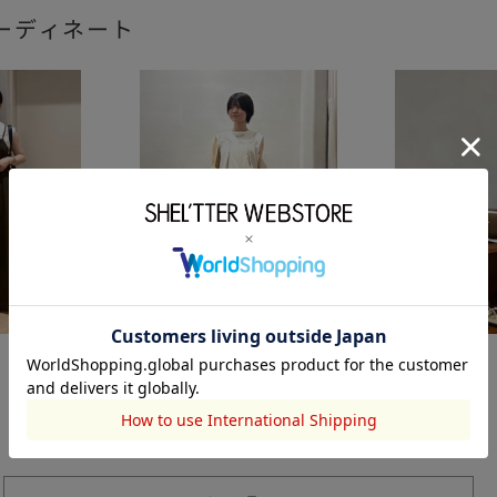
ーディネート
STYLEMIXER
STYLEMIXER
綾園 琴音
今野美瞳
156cm
155cm