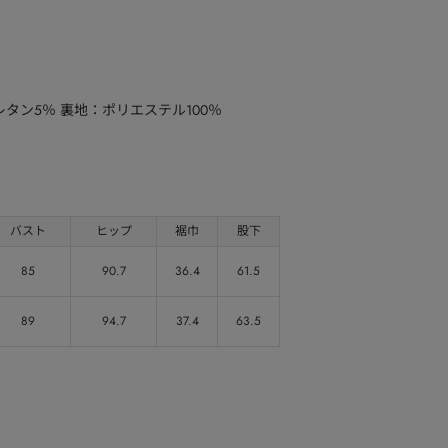
タン5％ 裏地：ポリエステル100％
バスト
ヒップ
裾巾
股下
85
90.7
36.4
61.5
89
94.7
37.4
63.5