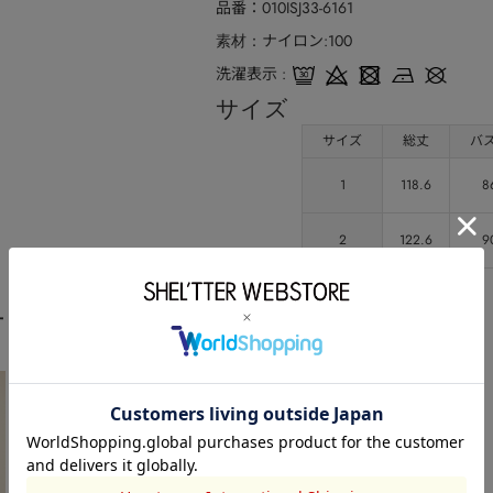
品番
010ISJ33-6161
ナイロン:100
素材
洗濯表示
サイズ
サイズ
総丈
バ
1
118.6
8
2
122.6
9
ート