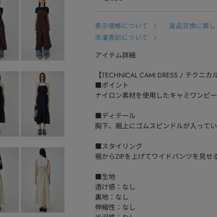
表示価格について
返品交換に関し
洗濯表記について
アイテム詳細
【TECHNICAL CAMI DRESS / テ
■ポイント
ナイロン素材を使用したキャミワンピー
■ディテール
胸下、裾上にゴムスピンドルが入ってい
■スタイリング
裾からZIPを上げてワイドパンツを見
■生地
透け感：なし
裏地：なし
伸縮性：なし