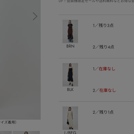
UP！会員様限定セールや送料無料などお得な
1
残り3点
BRN
2
残り4点
1
在庫なし
BLK
2
在庫なし
2
残り1点
ルサイズ着用）
L/BEG