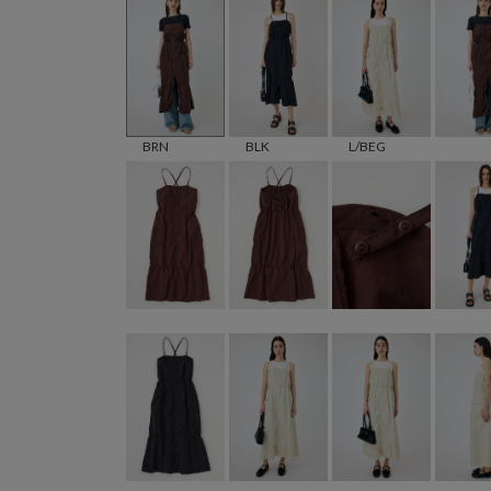
BRN
BLK
L/BEG