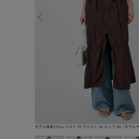
モデル身長172cm バスト:78 ウエスト:56 ヒップ:88（モデ