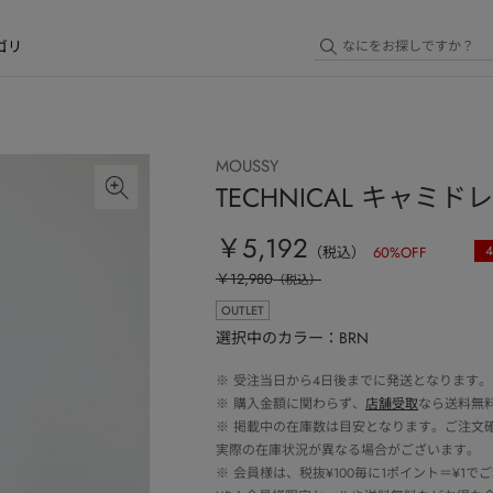
ゴリ
MOUSSY
TECHNICAL キャミド
￥5,192
4
（税込）
60
%OFF
￥12,980
（税込）
OUTLET
選択中のカラー：BRN
※
受注当日から4日後までに発送となります。
※
購入金額に関わらず、
店舗受取
なら送料無
※
掲載中の在庫数は目安となります。ご注文
実際の在庫状況が異なる場合がございます。
※
会員様は、税抜¥100毎に1ポイント＝¥1