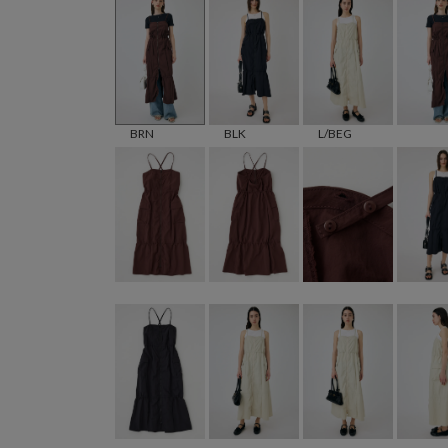
BRN
BLK
L/BEG