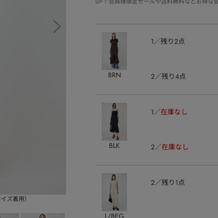
UP！会員様限定セールや送料無料などお得な
1
残り2点
BRN
2
残り4点
1
在庫なし
BLK
2
在庫なし
2
残り1点
ルサイズ着用）
L/BEG