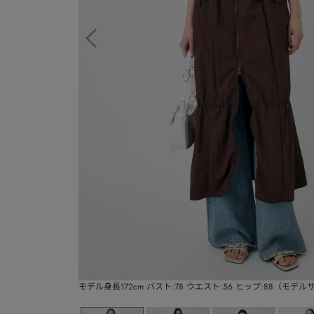
モデル身長172cm バスト:78 ウエスト:56 ヒップ:88（モデ