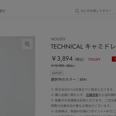
ゴリ
MOUSSY
TECHNICAL キャミド
￥3,894
（税込）
70
%OFF
￥12,980
（税込）
OUTLET
選択中のカラー：BRN
※
受注当日から4日後までに発送となります。
※
購入金額に関わらず、
店舗受取
なら送料無
※
掲載中の在庫数は目安となります。ご注文
実際の在庫状況が異なる場合がございます。
※
会員様は、税抜¥100毎に1ポイント＝¥1