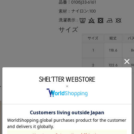
品番
010ISJ33-6161
ナイロン:100
素材
洗濯表示
サイズ
サイズ
総丈
バ
1
118.6
8
2
122.6
9
ート