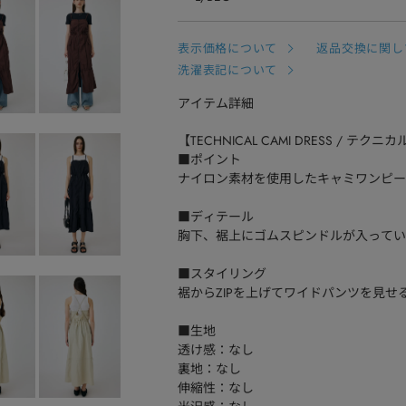
表示価格について
返品交換に関し
洗濯表記について
アイテム詳細
【TECHNICAL CAMI DRESS / テ
■ポイント
ナイロン素材を使用したキャミワンピー
■ディテール
胸下、裾上にゴムスピンドルが入ってい
■スタイリング
裾からZIPを上げてワイドパンツを見
■生地
透け感：なし
裏地：なし
伸縮性：なし