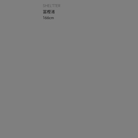
SHEL’TTER
冨樫渚
166cm