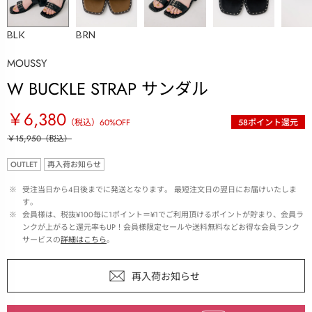
BLK
BRN
MOUSSY
W BUCKLE STRAP サンダル
￥6,380
（税込）
60
%OFF
58
ポイント還元
￥15,950
（税込）
OUTLET
再入荷お知らせ
 ※ 
受注当日から4日後までに発送となります。 最短注文日の翌日にお届けいたしま
す。
 ※ 
会員様は、税抜¥100毎に1ポイント＝¥1でご利用頂けるポイントが貯まり、会員ラ
ンクが上がると還元率もUP！会員様限定セールや送料無料などお得な会員ランク
サービスの
詳細はこちら
。