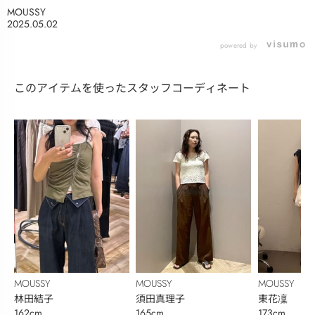
MOUSSY
2025.05.02
powered by
このアイテムを使ったスタッフコーディネート
MOUSSY
MOUSSY
MOUSSY
林田結子
須田真理子
東花凜
162cm
165cm
173cm