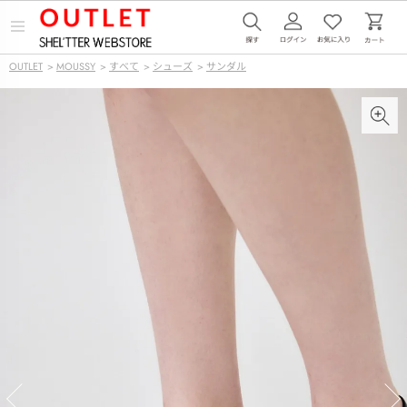
メ
ニ
ュ
OUTLET
>
MOUSSY
>
すべて
>
シューズ
>
サンダル
ー
を
開
く