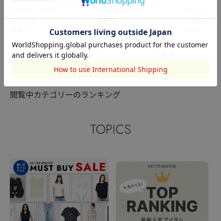
AZUL BY MOUSSY
AZUL BY MOUSSY
AZUL BY MO
武田雪音
権藤結
渡辺楓
154cm
172cm
151cm
このアイテムを見た人がチェックしている商品
閲覧中カテゴリーのランキング
TOPICS