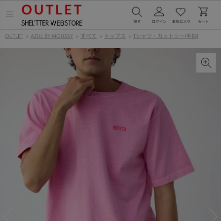
メ
ニ
ュ
OUTLET
>
AZUL BY MOUSSY
>
すべて
>
トップス
>
Tシャツ・カットソー(半袖)
ー
を
開
く