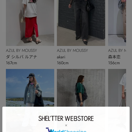
AZUL BY MOUSSY
AZUL BY MOUSSY
AZUL BY MO
ダ シルバ ルアナ
akari
森本恋
167cm
160cm
156cm