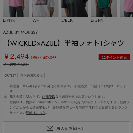
L/PNK
WHT
L/BLK
L/GRN
AZUL BY MOUSSY
【WICKED×AZUL】半袖フォトTシャツ
￥2,494
（税込）
50
%OFF
22
ポイント還元
￥4,990
（税込）
OUTLET
再入荷お知らせ
 ※ 
受注当日から4日後までに発送となります。 最短注文日の翌日にお届けいたしま
す。
 ※ 
購入金額に関わらず、
店舗受取
なら送料無料でお届けいたします。
 ※ 
会員様は、税抜¥100毎に1ポイント＝¥1でご利用頂けるポイントが貯まり、会員ラ
ンクが上がると還元率もUP！会員様限定セールや送料無料などお得な会員ランク
サービスの
詳細はこちら
。